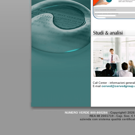
Call Center - informazioni general
cerved@cervedgroup
E-mail
NUMERO VERDE 800-8
60284
- Copyright©
2026 
REA MI 2001719 - Cap. Soc. € 
azienda con sistema qualità certifica