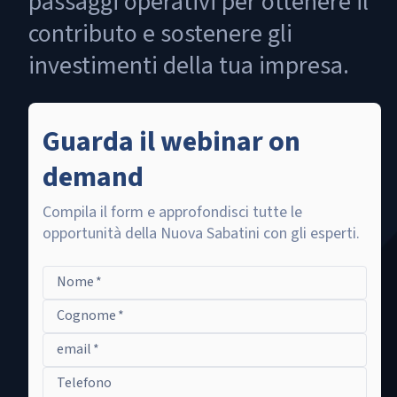
passaggi operativi per ottenere il
contributo e sostenere gli
investimenti della tua impresa.
Guarda il webinar on
demand
Compila il form e approfondisci tutte le
opportunità della Nuova Sabatini con gli esperti.
Nome
*
Cognome
*
email
*
Telefono