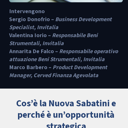
Intervengono
Sergio Donofrio
–
Business Development
Specialist, Invitalia
Valentina Iorio
–
Responsabile Beni
Strumentali, Invitalia
Annarita De Falco
–
Responsabile operativo
attuazione Beni Strumentali, Invitalia
Marco Barbero –
Product Development
Manager, Cerved Finanza Agevolata
Cos’è la Nuova Sabatini e
perché è un’opportunità
strategica