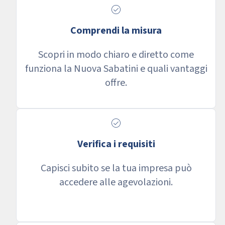
check_circle
Comprendi la misura
Scopri in modo chiaro e diretto come
funziona la Nuova Sabatini e quali vantaggi
offre.
check_circle
Verifica i requisiti
Capisci subito se la tua impresa può
accedere alle agevolazioni.