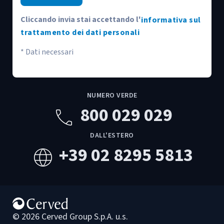
Cliccando invia stai accettando l'
informativa sul
trattamento dei dati personali
* Dati necessari
NUMERO VERDE
800 029 029
phone
DALL'ESTERO
+39 02 8295 5813
language
© 2026 Cerved Group S.p.A. u.s.