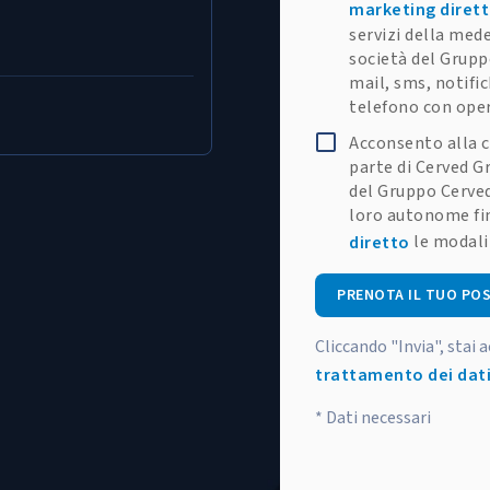
marketing diret
servizi della med
società del Grupp
mail, sms, notifi
telefono con ope
Acconsento alla c
parte di Cerved Gr
del Gruppo Cerved
loro autonome fin
le modali
diretto
PRENOTA IL TUO PO
Cliccando "Invia", stai 
trattamento dei dati
* Dati necessari