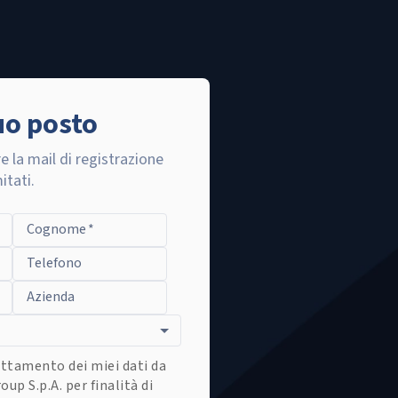
tuo posto
re la mail di registrazione
itati.
Cognome
*
Telefono
Azienda
ttamento dei miei dati da
oup S.p.A. per finalità di