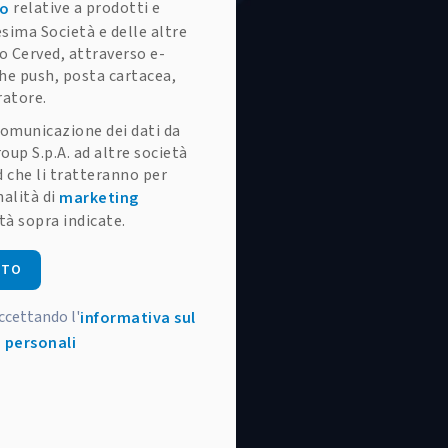
relative a prodotti e
to
esima Società e delle altre
o Cerved, attraverso e-
che push, posta cartacea,
ratore.
omunicazione dei dati da
oup S.p.A. ad altre società
 che li tratteranno per
alità di
marketing
tà sopra indicate.
STO
accettando l'
informativa sul
 personali