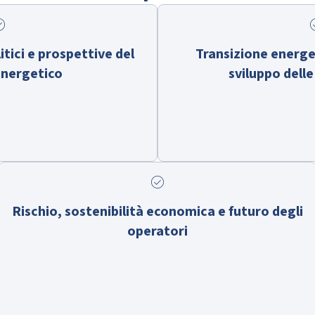
ircle
check
itici e prospettive del
Transizione energe
nergetico
sviluppo delle
check_circle
Rischio, sostenibilità economica e futuro degli
operatori