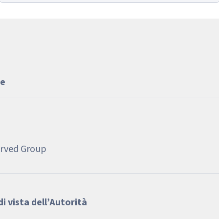
ee
erved Group
i vista dell’Autorità