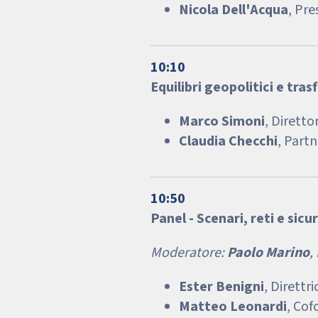
Nicola Dell'Acqua
, Pr
10:10
Equilibri geopolitici e tr
Marco Simoni
, Diretto
Claudia Checchi
, Part
10:50
Panel - Scenari, reti e sicu
Moderatore:
Paolo Marino
,
Ester Benigni
, Direttr
Matteo Leonardi
, Cof