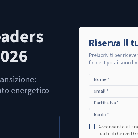
eaders
Riserva il 
2026
Preiscriviti per riceve
finale. I posti sono lim
ransizione:
Nome
*
ato energetico
email
*
Partita Iva
*
Ruolo
*
Acconsento al tra
parte di Cerved Gr