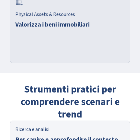
domain_add
Physical Assets & Resources
Valorizza i beni immobiliari
Strumenti pratici per
comprendere scenari e
trend
Ricerca e analisi
Per capire e approfondire il contesto