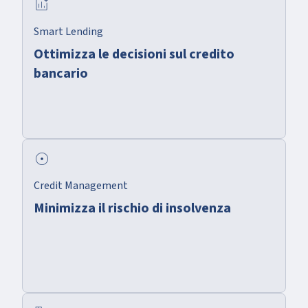
add_chart
Smart Lending
Ottimizza le decisioni sul credito
bancario
adjust
Credit Management
Minimizza il rischio di insolvenza