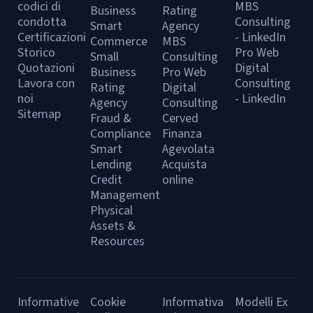
codici di
MBS
Business
Rating
condotta
Consulting
Smart
Agency
Certificazioni
- LinkedIn
Commerce
MBS
Storico
Pro Web
Small
Consulting
Quotazioni
Digital
Business
Pro Web
Lavora con
Consulting
Rating
Digital
noi
- LinkedIn
Agency
Consulting
Sitemap
Fraud &
Cerved
Compliance
Finanza
Smart
Agevolata
Lending
Acquista
Credit
online
Management
Physical
Assets &
Resources
Informative
Cookie
Informativa
Modelli Ex