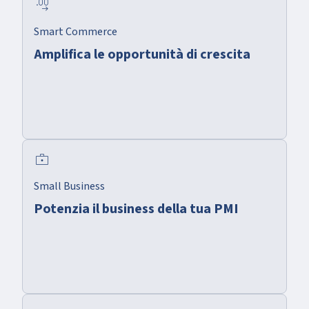
decimal_increase
Smart Commerce
Amplifica le opportunità di crescita
enterprise
Small Business
Potenzia il business della tua PMI