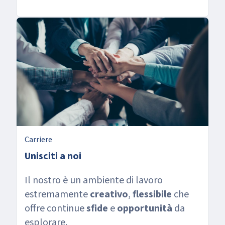
Carriere
Unisciti a noi
Il nostro è un ambiente di lavoro
estremamente
creativo
,
flessibile
che
offre continue
sfide
e
opportunità
da
esplorare.