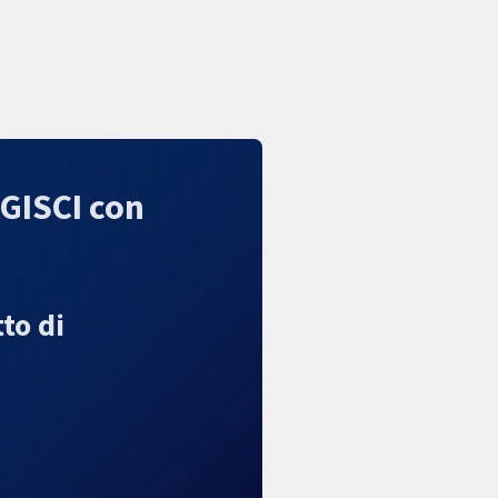
AGISCI con
to di