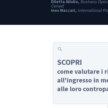
Diletta Allolio,
Business Opera
Cerved
Ines Maccari,
International Pr
search
SCOPRI
come valutare i r
all'ingresso in me
alle loro contropa