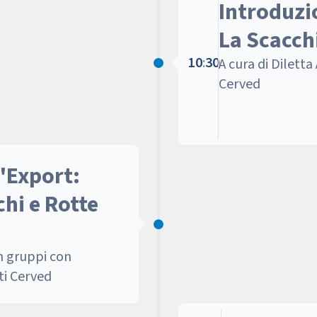
Introduzi
La Scacch
10
:
30
A cura di Diletta
Cerved
l'Export:
hi e Rotte
in gruppi con
ti Cerved