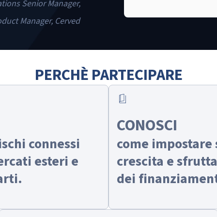
tions Senior Manager,
oduct Manager, Cerved
PERCHÈ PARTECIPARE
book_5
CONOSCI
ischi connessi
come impostare s
rcati esteri e
crescita e sfrutt
rti.
dei finanziamen