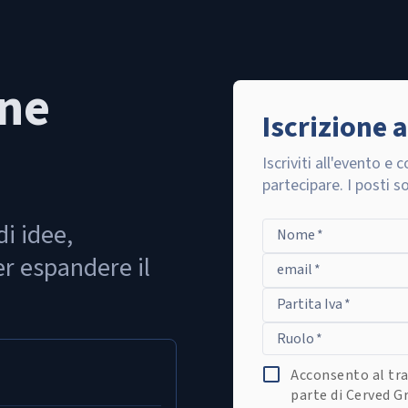
one
Iscrizione 
Iscriviti all'evento e 
partecipare. I posti so
di idee,
Nome
*
r espandere il
email
*
Partita Iva
*
Ruolo
*
Acconsento al tra
parte di Cerved Gr