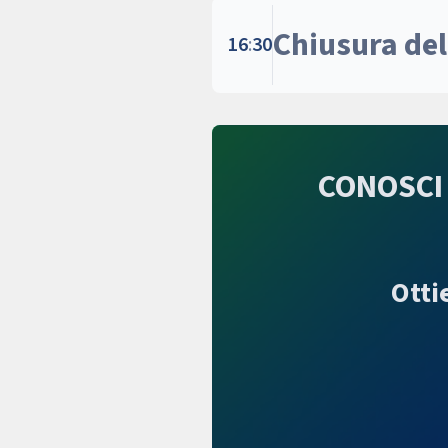
Chiusura de
16
:
30
CONOSCI i
Otti