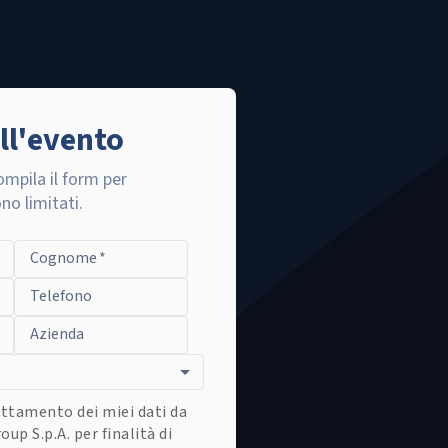
all'evento
compila il form per
no limitati.
Cognome
*
Telefono
Azienda
ttamento dei miei dati da
oup S.p.A. per finalità di