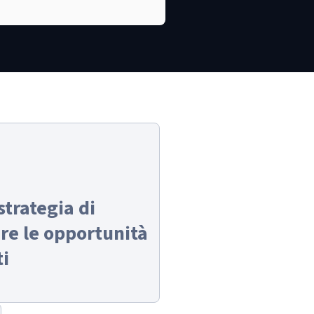
trategia di
are le opportunità
ti