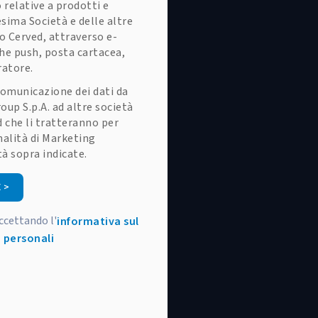
 relative a prodotti e
esima Società e delle altre
o Cerved, attraverso e-
che push, posta cartacea,
ratore.
omunicazione dei dati da
oup S.p.A. ad altre società
 che li tratteranno per
alità di Marketing
tà sopra indicate.
 >
accettando l'
informativa sul
 personali