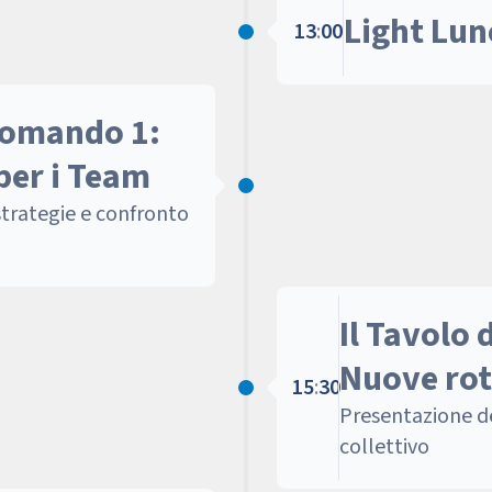
Light Lun
13
:
00
 Comando 1:
per i Team
strategie e confronto
Il Tavolo
Nuove rot
15
:
30
Presentazione de
collettivo