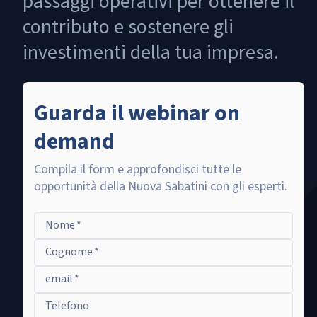
passaggi operativi per ottenere il
contributo e sostenere gli
investimenti della tua impresa.
Guarda il webinar on
demand
Compila il form e approfondisci tutte le
opportunità della Nuova Sabatini con gli esperti.
Nome
*
Cognome
*
email
*
Telefono