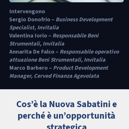
Intervengono
Sergio Donofrio
–
Business Development
Specialist, Invitalia
Valentina Iorio
–
Responsabile Beni
Strumentali, Invitalia
Annarita De Falco
–
Responsabile operativo
attuazione Beni Strumentali, Invitalia
Marco Barbero –
Product Development
Manager, Cerved Finanza Agevolata
Cos’è la Nuova Sabatini e
perché è un’opportunità
strategica