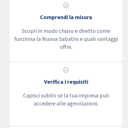
check_circle
Comprendi la misura
Scopri in modo chiaro e diretto come
funziona la Nuova Sabatini e quali vantaggi
offre.
check_circle
Verifica i requisiti
Capisci subito se la tua impresa può
accedere alle agevolazioni.