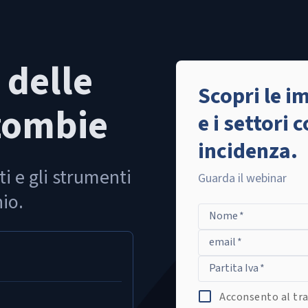
 delle
Scopri le 
zombie
e i settori
incidenza.
i e gli strumenti
Guarda il webinar
hio.
Nome
*
email
*
Partita Iva
*
Acconsento al tra