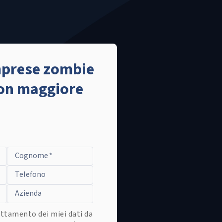
imprese zombie
 con maggiore
Cognome
*
Telefono
Azienda
ttamento dei miei dati da