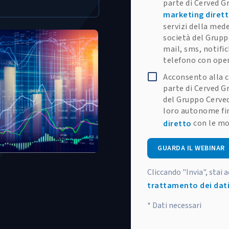
parte di Cerved Gr
marketing diret
servizi della med
società del Grupp
mail, sms, notifi
telefono con ope
Acconsento alla c
parte di Cerved Gr
del Gruppo Cerved
loro autonome fin
con le mo
diretto
GUARDA IL WEBINAR
Cliccando "Invia", stai 
trattamento dei dati
* Dati necessari