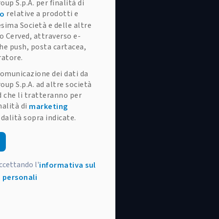
oup S.p.A. per finalità di
relative a prodotti e
to
esima Società e delle altre
o Cerved, attraverso e-
che push, posta cartacea,
ratore.
omunicazione dei dati da
oup S.p.A. ad altre società
 che li tratteranno per
alità di
marketing
dalità sopra indicate.
accettando l'
informativa sul
 personali