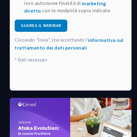
loro autonome finalità di
marketing
con le modalità sopra indicate.
diretto
GUARDA IL WEBINAR
Cliccando "Invia", stai accettando l'
informativa sul
trattamento dei dati personali
* Dati necessari