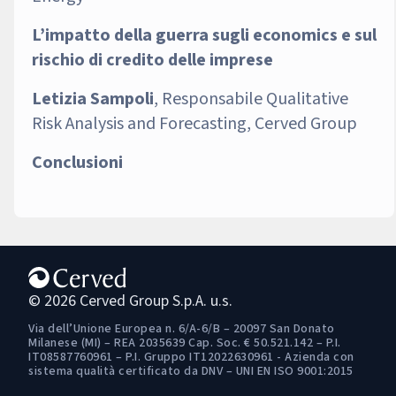
L’impatto della guerra sugli economics e sul
rischio di credito delle imprese
Letizia Sampoli
, Responsabile Qualitative
Risk Analysis and Forecasting, Cerved Group
Conclusioni
© 2026 Cerved Group S.p.A. u.s.
Via dell’Unione Europea n. 6/A-6/B – 20097 San Donato
Milanese (MI) – REA 2035639 Cap. Soc. € 50.521.142 – P.I.
IT08587760961 – P.I. Gruppo IT12022630961 - Azienda con
sistema qualità certificato da DNV – UNI EN ISO 9001:2015