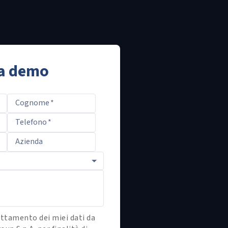
a demo
Cognome
*
Telefono
*
Azienda
ttamento dei miei dati da