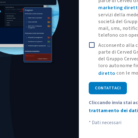
parte di Cerved Gr
marketing diret
servizi della med
società del Grupp
mail, sms, notifi
telefono con ope
Acconsento alla c
parte di Cerved Gr
del Gruppo Cerved
loro autonome fin
con le mo
diretto
CONTATTACI
Cliccando invia stai a
trattamento dei dati
* Dati necessari