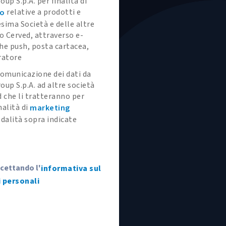
oup S.p.A. per finalità di
relative a prodotti e
to
esima Società e delle altre
o Cerved, attraverso e-
che push, posta cartacea,
ratore
omunicazione dei dati da
oup S.p.A. ad altre società
 che li tratteranno per
alità di
marketing
dalità sopra indicate
ccettando l'
informativa sul
 personali