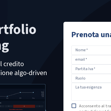
rtfolio
Prenota un
ng
Nome
*
email
*
l credito
Partita Iva
*
zione algo-driven
Ruolo
La tua esigenza
Acconsento al tra