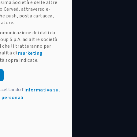
esima Società e delle altre
o Cerved, attraverso e-
che push, posta cartacea,
ratore.
omunicazione dei dati da
oup S.p.A. ad altre società
 che li tratteranno per
alità di
marketing
tà sopra indicate.
accettando l'
informativa sul
 personali