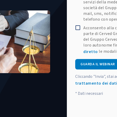
servizi della med
società del Grupp
mail, sms, notifi
telefono con ope
Acconsento alla c
parte di Cerved Gr
del Gruppo Cerved
loro autonome fin
le modali
diretto
GUARDA IL WEBINAR
Cliccando "Invia", stai 
trattamento dei dati
* Dati necessari