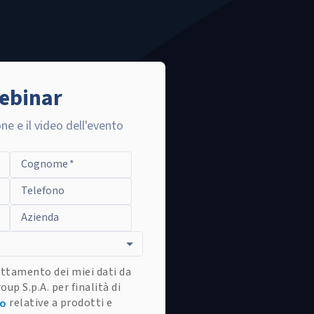
webinar
ne e il video dell'evento
Cognome
*
Telefono
Azienda
ttamento dei miei dati da
oup S.p.A. per finalità di
relative a prodotti e
to