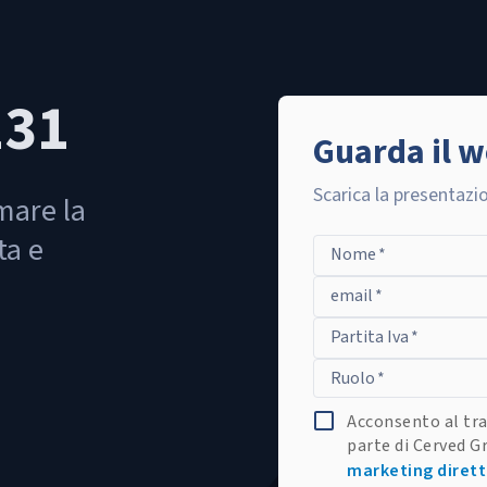
231
Guarda il 
Scarica la presentazio
mare la
ta e
Nome
*
email
*
Partita Iva
*
Ruolo
*
Acconsento al tra
parte di Cerved Gr
marketing diret