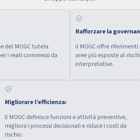
check_circle
Rafforzare la governan
one del MOGC tutela
il MOGC offre riferimenti
per i reati commessi da
aree più esposte al risch
interpretative.
check_circle
Migliorare l’efficienza:
il MOGC definisce funzioni e attività preventive,
migliora i processi decisionali e riduce i costi da
rischio.