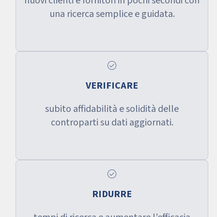
nuovi clienti e fornitori in pochi secondi con
una ricerca semplice e guidata.
check_circle
VERIFICARE
subito affidabilità e solidità delle
controparti su dati aggiornati.
check_circle
RIDURRE