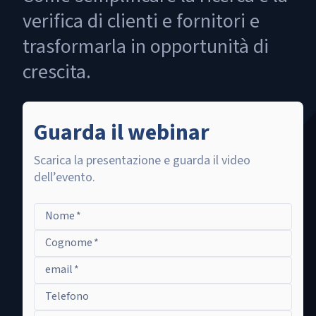
verifica di clienti e fornitori e
trasformarla in opportunità di
crescita.
Guarda il webinar
Scarica la presentazione e guarda il video
dell’evento.
Nome
*
Cognome
*
email
*
Telefono