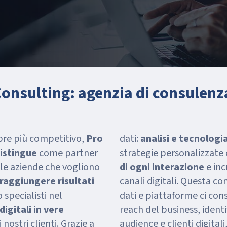
onsulting: agenzia di consulenza
pre più competitivo,
Pro
dati:
analisi e tecnologi
distingue
come partner
strategie personalizzate
 le aziende che vogliono
di ogni interazione
e inc
raggiungere risultati
canali digitali. Questa c
specialisti nel
dati e piattaforme ci con
igitali in vere
reach del business, ident
i nostri clienti. Grazie a
audience e clienti digital