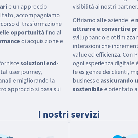
ari
e un approccio
visibilità ai nostri partner.
sultato, accompagniamo
Offriamo alle aziende le
m
rcorso di trasformazione
attrarre e convertire pr
delle opportunità
fino al
sviluppando e ottimizzan
ormance
di acquisizione e
interazioni che increment
value ed efficienza. Con 
fornisce
soluzioni end-
ogni esperienza digitale 
ital user journey,
le esigenze dei clienti, mi
anali e migliorando la
business e
assicurando u
ro approccio si basa sui
sostenibile
e orientato a
I nostri servizi