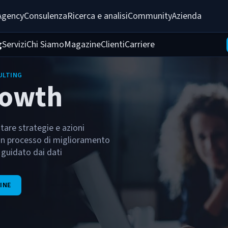
Agency
Consulenza
Ricerca e analisi
Community
Azienda
g
Servizi
Chi Siamo
Magazine
Clienti
Carriere
ULTING
rowth
are strategie e azioni
 un processo di miglioramento
y guidato dai dati
INE