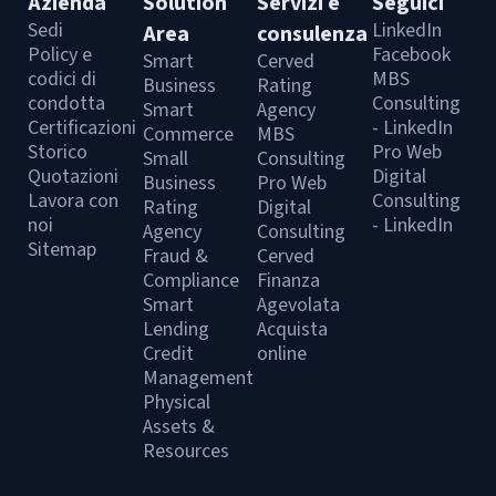
Azienda
Solution
Servizi e
Seguici
Sedi
LinkedIn
Area
consulenza
Policy e
Facebook
Smart
Cerved
codici di
MBS
Business
Rating
condotta
Consulting
Smart
Agency
Certificazioni
- LinkedIn
Commerce
MBS
Storico
Pro Web
Small
Consulting
Quotazioni
Digital
Business
Pro Web
Lavora con
Consulting
Rating
Digital
noi
- LinkedIn
Agency
Consulting
Sitemap
Fraud &
Cerved
Compliance
Finanza
Smart
Agevolata
Lending
Acquista
Credit
online
Management
Physical
Assets &
Resources