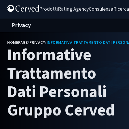
Prodotti
Rating Agency
Consulenza
Ricerca
Privacy
HOMEPAGE
/
PRIVACY
/
INFORMATIVA TRATTAMENTO DATI PERSON
Informative
Trattamento
Dati Personali
Gruppo Cerved