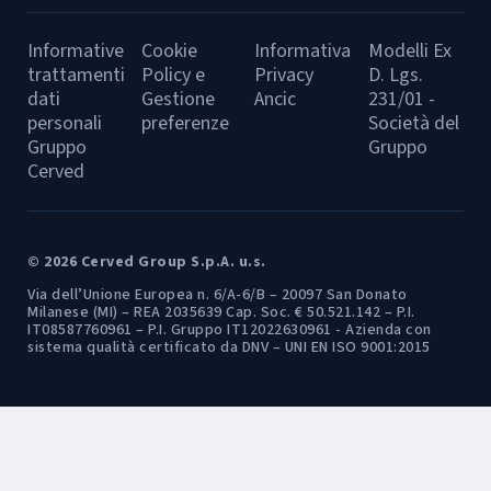
Informative
Cookie
Informativa
Modelli Ex
trattamenti
Policy e
Privacy
D. Lgs.
dati
Gestione
Ancic
231/01 -
personali
preferenze
Società del
Gruppo
Gruppo
Cerved
© 2026 Cerved Group S.p.A. u.s.
Via dell’Unione Europea n. 6/A-6/B – 20097 San Donato
Milanese (MI) – REA 2035639 Cap. Soc. € 50.521.142 – P.I.
IT08587760961 – P.I. Gruppo IT12022630961 - Azienda con
sistema qualità certificato da DNV – UNI EN ISO 9001:2015