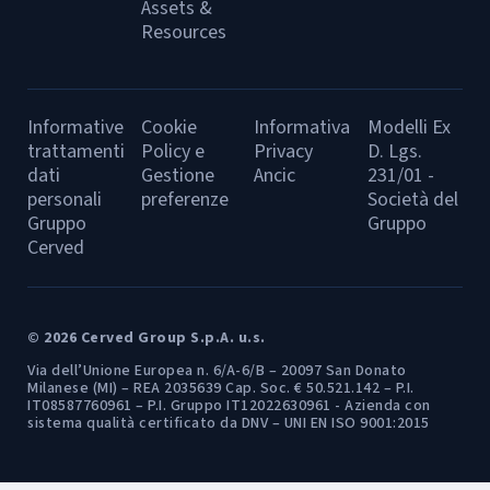
Assets &
Resources
Informative
Cookie
Informativa
Modelli Ex
trattamenti
Policy e
Privacy
D. Lgs.
dati
Gestione
Ancic
231/01 -
personali
preferenze
Società del
Gruppo
Gruppo
Cerved
© 2026 Cerved Group S.p.A. u.s.
Via dell’Unione Europea n. 6/A-6/B – 20097 San Donato
Milanese (MI) – REA 2035639 Cap. Soc. € 50.521.142 – P.I.
IT08587760961 – P.I. Gruppo IT12022630961 - Azienda con
sistema qualità certificato da DNV – UNI EN ISO 9001:2015