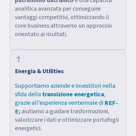
patrimonio dati unico
e una capacità
analitica avanzata per conseguire
vantaggi competitivi, ottimizzando il
core business attraverso un approccio
orientato ai risultati.
energy
Energia & Utilities
Supportiamo aziende e investitori nella
sfida della
transizione energetica
,
grazie all’esperienza ventennale di
REF-
;
aiutiamo a guidare trasformazioni,
E
valorizzare i dati e ottimizzare portafogli
energetici.