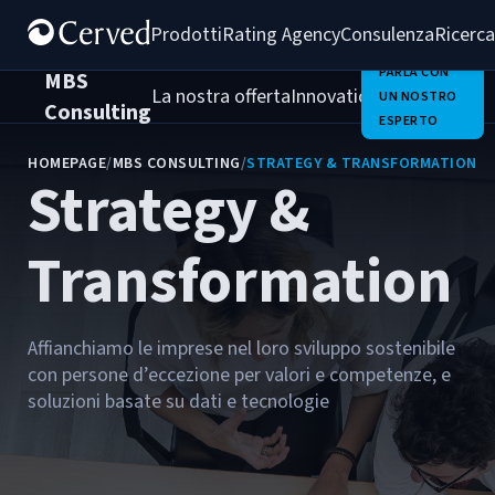
Prodotti
Rating Agency
Consulenza
Ricerca
PARLA CON
MBS
La nostra offerta
Innovation Team
Chi Sia
UN NOSTRO
Consulting
ESPERTO
HOMEPAGE
/
MBS CONSULTING
/
STRATEGY & TRANSFORMATION
Strategy &
Transformation
Affianchiamo le imprese nel loro sviluppo sostenibile
con persone d’eccezione per valori e competenze, e
soluzioni basate su dati e tecnologie