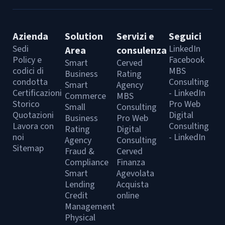
Azienda
Solution
Servizi e
Seguici
Sedi
LinkedIn
Area
consulenza
Policy e
Facebook
Smart
Cerved
codici di
MBS
Business
Rating
condotta
Consulting
Smart
Agency
Certificazioni
- LinkedIn
Commerce
MBS
Storico
Pro Web
Small
Consulting
Quotazioni
Digital
Business
Pro Web
Lavora con
Consulting
Rating
Digital
noi
- LinkedIn
Agency
Consulting
Sitemap
Fraud &
Cerved
Compliance
Finanza
Smart
Agevolata
Lending
Acquista
Credit
online
Management
Physical