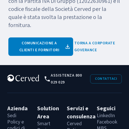
con la Partita IVA Di Gruppo (12022630961) e il
codice fiscale della Società Cerved per la
quale è stata svolta la prestazione o la
fornitura.
COMUNICAZIONE A
TORNA A CORPORATE
CLIENTI E FORNITORI
GOVERANCE
ASSISTENZA 800
CONTATTACI
029 029
Azienda
Solution
Servizi e
Seguici
Sedi
LinkedIn
Area
consulenza
Policy e
Facebook
Smart
Cerved
codici di
MBS