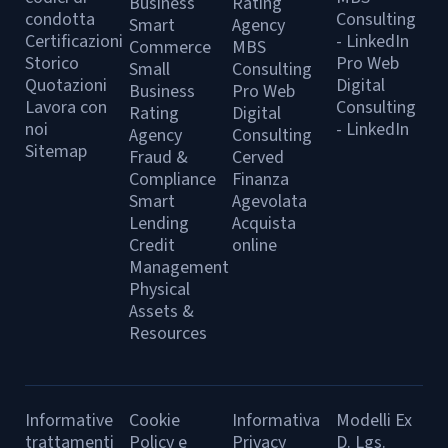
Business
Rating
condotta
Consulting
Smart
Agency
Certificazioni
- LinkedIn
Commerce
MBS
Storico
Pro Web
Small
Consulting
Quotazioni
Digital
Business
Pro Web
Lavora con
Consulting
Rating
Digital
noi
- LinkedIn
Agency
Consulting
Sitemap
Fraud &
Cerved
Compliance
Finanza
Smart
Agevolata
Lending
Acquista
Credit
online
Management
Physical
Assets &
Resources
Informative
Cookie
Informativa
Modelli Ex
trattamenti
Policy e
Privacy
D. Lgs.