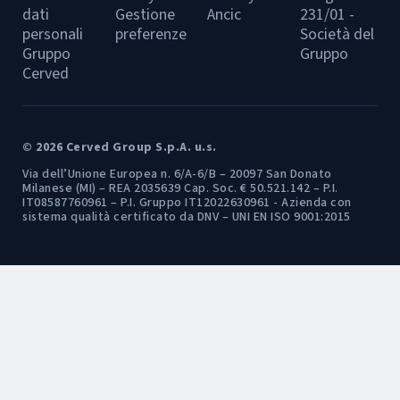
dati
Gestione
Ancic
231/01 -
personali
preferenze
Società del
Gruppo
Gruppo
Cerved
© 2026 Cerved Group S.p.A. u.s.
Via dell’Unione Europea n. 6/A-6/B – 20097 San Donato
Milanese (MI) – REA 2035639 Cap. Soc. € 50.521.142 – P.I.
IT08587760961 – P.I. Gruppo IT12022630961 - Azienda con
sistema qualità certificato da DNV – UNI EN ISO 9001:2015