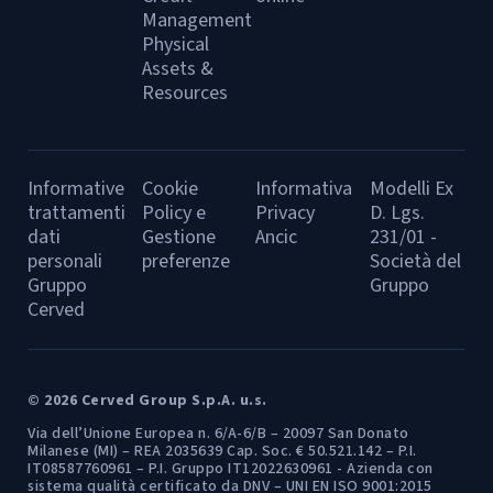
Management
Physical
Assets &
Resources
Informative
Cookie
Informativa
Modelli Ex
trattamenti
Policy e
Privacy
D. Lgs.
dati
Gestione
Ancic
231/01 -
personali
preferenze
Società del
Gruppo
Gruppo
Cerved
© 2026 Cerved Group S.p.A. u.s.
Via dell’Unione Europea n. 6/A-6/B – 20097 San Donato
Milanese (MI) – REA 2035639 Cap. Soc. € 50.521.142 – P.I.
IT08587760961 – P.I. Gruppo IT12022630961 - Azienda con
sistema qualità certificato da DNV – UNI EN ISO 9001:2015