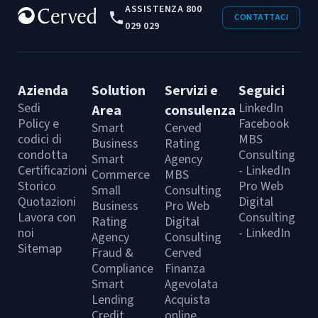
ASSISTENZA 800
CONTATTACI
029 029
Azienda
Solution
Servizi e
Seguici
Sedi
LinkedIn
Area
consulenza
Policy e
Facebook
Smart
Cerved
codici di
MBS
Business
Rating
condotta
Consulting
Smart
Agency
Certificazioni
- LinkedIn
Commerce
MBS
Storico
Pro Web
Small
Consulting
Quotazioni
Digital
Business
Pro Web
Lavora con
Consulting
Rating
Digital
noi
- LinkedIn
Agency
Consulting
Sitemap
Fraud &
Cerved
Compliance
Finanza
Smart
Agevolata
Lending
Acquista
Credit
online