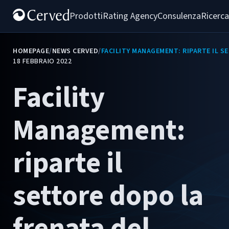
Prodotti
Rating Agency
Consulenza
Ricerca
HOMEPAGE
/
NEWS CERVED
/
FACILITY MANAGEMENT: RIPARTE IL S
18 FEBBRAIO 2022
Facility
Management:
riparte il
settore dopo la
frenata del