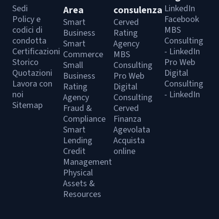
Sedi
LinkedIn
Area
consulenza
Policy e
Facebook
Smart
Cerved
codici di
MBS
Business
Rating
condotta
Consulting
Smart
Agency
Certificazioni
- LinkedIn
Commerce
MBS
Storico
Pro Web
Small
Consulting
Quotazioni
Digital
Business
Pro Web
Lavora con
Consulting
Rating
Digital
noi
- LinkedIn
Agency
Consulting
Sitemap
Fraud &
Cerved
Compliance
Finanza
Smart
Agevolata
Lending
Acquista
Credit
online
Management
Physical
Assets &
Resources