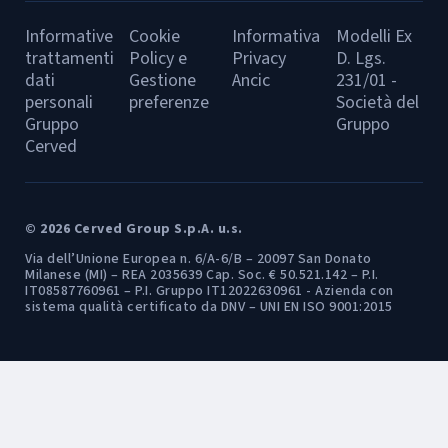
Informative
Cookie
Informativa
Modelli Ex
trattamenti
Policy e
Privacy
D. Lgs.
dati
Gestione
Ancic
231/01 -
personali
preferenze
Società del
Gruppo
Gruppo
Cerved
© 2026 Cerved Group S.p.A. u.s.
Via dell’Unione Europea n. 6/A-6/B – 20097 San Donato
Milanese (MI) – REA 2035639 Cap. Soc. € 50.521.142 – P.I.
IT08587760961 – P.I. Gruppo IT12022630961 - Azienda con
sistema qualità certificato da DNV – UNI EN ISO 9001:2015