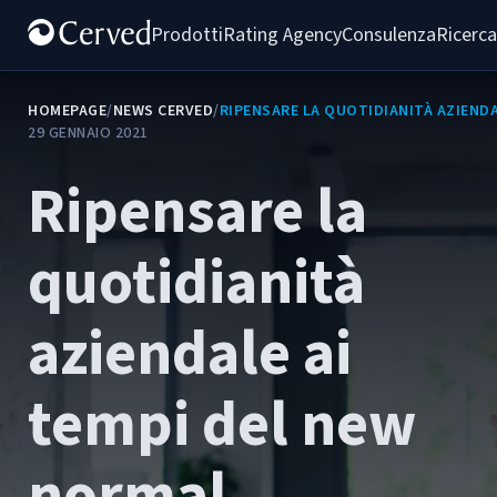
Prodotti
Rating Agency
Consulenza
Ricerca
HOMEPAGE
/
NEWS CERVED
/
RIPENSARE LA QUOTIDIANITÀ AZIENDA
29 GENNAIO 2021
Ripensare la
quotidianità
aziendale ai
tempi del new
normal