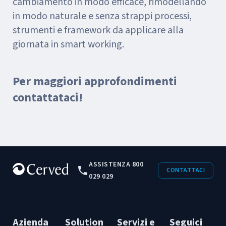
cambiamento in modo efficace, rimodellando
in modo naturale e senza strappi processi,
strumenti e framework da applicare alla
giornata in smart working.
Per maggiori approfondimenti
contattataci
!
ASSISTENZA 800
CONTATTACI
029 029
Azienda
Solution
Servizi e
Seguici