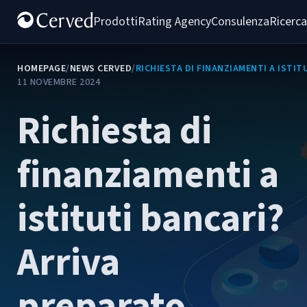
Prodotti
Rating Agency
Consulenza
Ricerca
HOMEPAGE
/
NEWS CERVED
/
RICHIESTA DI FINANZIAMENTI A ISTI
11 NOVEMBRE 2024
Richiesta di
finanziamenti a
istituti bancari?
Arriva
preparato