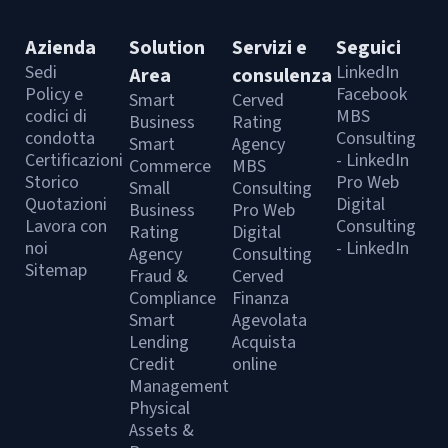
Azienda
Solution
Servizi e
Seguici
Sedi
LinkedIn
Area
consulenza
Policy e
Facebook
Smart
Cerved
codici di
MBS
Business
Rating
condotta
Consulting
Smart
Agency
Certificazioni
- LinkedIn
Commerce
MBS
Storico
Pro Web
Small
Consulting
Quotazioni
Digital
Business
Pro Web
Lavora con
Consulting
Rating
Digital
noi
- LinkedIn
Agency
Consulting
Sitemap
Fraud &
Cerved
Compliance
Finanza
Smart
Agevolata
Lending
Acquista
Credit
online
Management
Physical
Assets &