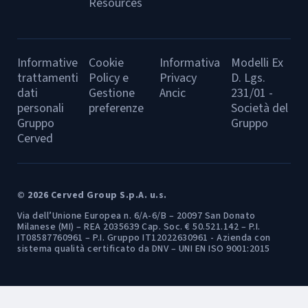
Resources
Informative
Cookie
Informativa
Modelli Ex
trattamenti
Policy e
Privacy
D. Lgs.
dati
Gestione
Ancic
231/01 -
personali
preferenze
Società del
Gruppo
Gruppo
Cerved
© 2026 Cerved Group S.p.A. u.s.
Via dell’Unione Europea n. 6/A-6/B – 20097 San Donato
Milanese (MI) – REA 2035639 Cap. Soc. € 50.521.142 – P.I.
IT08587760961 – P.I. Gruppo IT12022630961 - Azienda con
sistema qualità certificato da DNV – UNI EN ISO 9001:2015