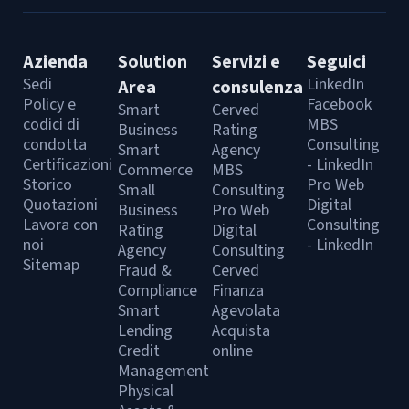
Azienda
Solution
Servizi e
Seguici
Sedi
LinkedIn
Area
consulenza
Policy e
Facebook
Smart
Cerved
codici di
MBS
Business
Rating
condotta
Consulting
Smart
Agency
Certificazioni
- LinkedIn
Commerce
MBS
Storico
Pro Web
Small
Consulting
Quotazioni
Digital
Business
Pro Web
Lavora con
Consulting
Rating
Digital
noi
- LinkedIn
Agency
Consulting
Sitemap
Fraud &
Cerved
Compliance
Finanza
Smart
Agevolata
Lending
Acquista
Credit
online
Management
Physical