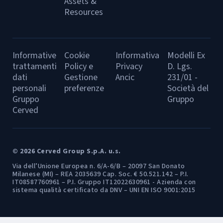
Assets &
Resources
Informative
Cookie
Informativa
Modelli Ex
trattamenti
Policy e
Privacy
D. Lgs.
dati
Gestione
Ancic
231/01 -
personali
preferenze
Società del
Gruppo
Gruppo
Cerved
© 2026 Cerved Group S.p.A. u.s.
Via dell’Unione Europea n. 6/A-6/B – 20097 San Donato
Milanese (MI) – REA 2035639 Cap. Soc. € 50.521.142 – P.I.
IT08587760961 – P.I. Gruppo IT12022630961 - Azienda con
sistema qualità certificato da DNV – UNI EN ISO 9001:2015