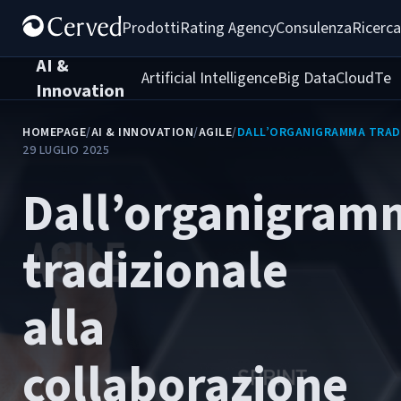
Prodotti
Rating Agency
Consulenza
Ricerca
AI &
Artificial Intelligence
Big Data
Cloud
Tec
Innovation
HOMEPAGE
/
AI & INNOVATION
/
AGILE
/
DALL’ORGANIGRAMMA TRADI
29 LUGLIO 2025
Dall’organigram
tradizionale
alla
collaborazione