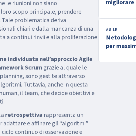
migliorare
ne le riunioni non siano
impegno?
 loro scopo principale, prendere
o. Tale problematica deriva
sionali chiari e dalla mancanza di una
AGILE
a a continui rinvii e alla proliferazione
Metodologi
per massim
ne individuata nell’approccio Agile
 framework Scrum
grazie al quale le
il planning, sono gestite attraverso
 algoritmi. Tuttavia, anche in questa
uman, il team, che decide obiettivi e
i.
 la
retrospettiva
rappresenta un
dattare e affinare gli “algoritmi”
 ciclo continuo di osservazione e