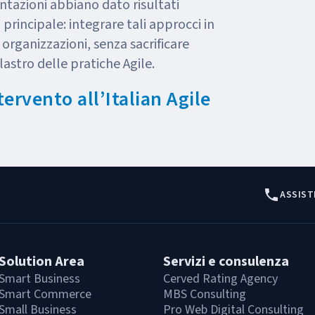
tazioni abbiano dato risultati
principale: integrare tali approcci in
le organizzazioni, senza sacrificare
lastro delle pratiche Agile.
tervento all’Italian Agile
ASSIST
Solution Area
Servizi e consulenza
Smart Business
Cerved Rating Agency
Smart Commerce
MBS Consulting
Small Business
Pro Web Digital Consulting