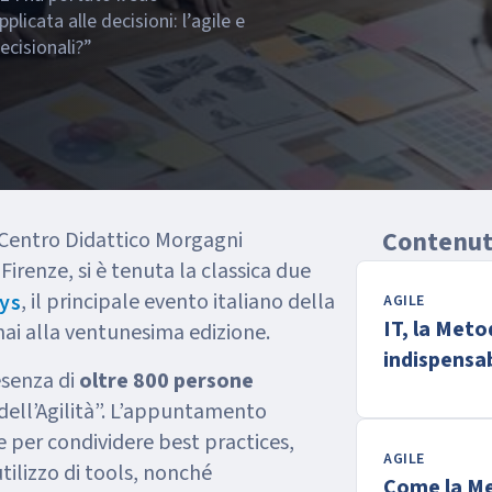
plicata alle decisioni: l’agile e
ecisionali?”
Contenuti
 Centro Didattico Morgagni
 Firenze, si è tenuta la classica due
, il principale evento italiano della
ays
AGILE
IT, la Meto
ai alla ventunesima edizione.
indispensab
esenza di
oltre 800 persone
digitali inn
dell’Agilità”. L’appuntamento
e per condividere best practices,
AGILE
utilizzo di tools, nonché
Come la Me