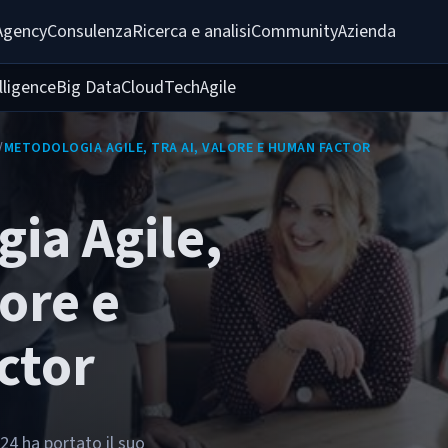
Agency
Consulenza
Ricerca e analisi
Community
Azienda
elligence
Big Data
Cloud
Tech
Agile
/
METODOLOGIA AGILE, TRA AI, VALORE E HUMAN FACTOR
ia Agile,
lore e
ctor
024 ha portato il suo