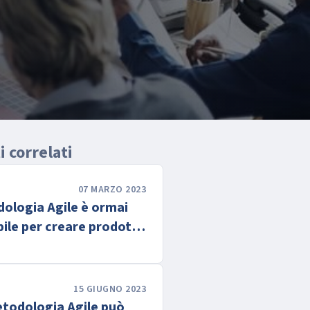
 correlati
07 MARZO 2023
dologia Agile è ormai
ile per creare prodotti
ovativi e di valore
15 GIUGNO 2023
todologia Agile può