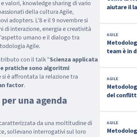
e valori, knowledge sharing di vario
aiutare il 
ssionati della cultura Agile,
ovi adopters. L’8 e il 9 novembre si
i di interazione, energia e creatività
AGILE
’aspetto umano e il dialogo tra
Metodologi
odologia Agile.
team è in d
tributo con il talk “
Scienza applicata
 sue pratiche sono algoritmi
e si è affrontata la relazione tra
AGILE
an factor
.
Metodologi
del conflit
e per una agenda
caratterizzata da una moltitudine di
AGILE
Metodologi
e, sollevano interrogativi sul loro