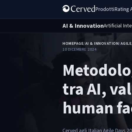
Prodotti
Rating 
AI & Innovation
Artificial Int
HOMEPAGE
/
AI & INNOVATION
/
AGILE
10 DICEMBRE 2024
Metodolog
tra AI, va
human fa
Cerved agli Italian Agile Days 2