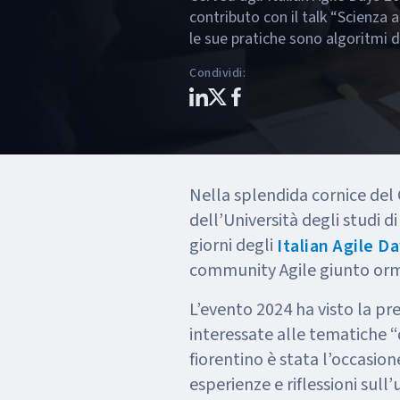
contributo con il talk “Scienza ap
le sue pratiche sono algoritmi d
Condividi
:
Nella splendida cornice del
dell’Università degli studi di
giorni degli
Italian Agile D
community Agile giunto orm
L’evento 2024 ha visto la pr
interessate alle tematiche “
fiorentino è stata l’occasion
esperienze e riflessioni sull’