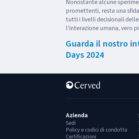
Nonostante alcune sperimen
promettenti, resta una sfida 
tutti i livelli decisionali del
l’interazione umana, vero pi
Guarda il nostro in
Days 2024
Azienda
Sedi
Policy e codici di condotta
Certificazioni