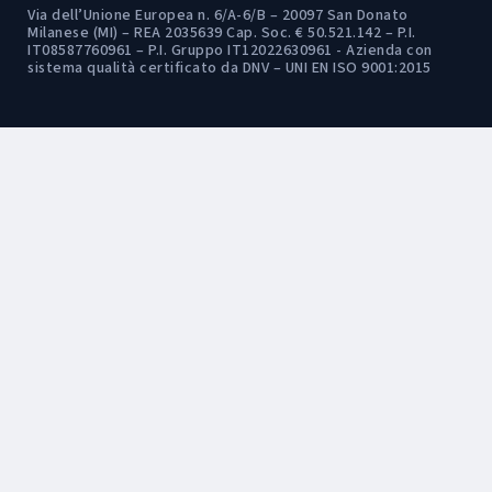
Via dell’Unione Europea n. 6/A-6/B – 20097 San Donato
Milanese (MI) – REA 2035639 Cap. Soc. € 50.521.142 – P.I.
IT08587760961 – P.I. Gruppo IT12022630961 - Azienda con
sistema qualità certificato da DNV – UNI EN ISO 9001:2015