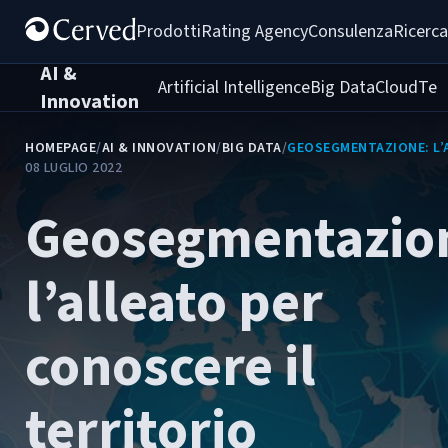
Prodotti
Rating Agency
Consulenza
Ricerca
AI &
Artificial Intelligence
Big Data
Cloud
Tec
Innovation
HOMEPAGE
/
AI & INNOVATION
/
BIG DATA
/
GEOSEGMENTAZIONE: L’
08 LUGLIO 2022
Geosegmentazio
l’alleato per
conoscere il
territorio