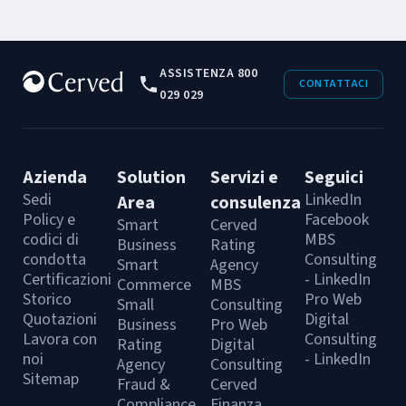
ASSISTENZA 800
CONTATTACI
029 029
Azienda
Solution
Servizi e
Seguici
Sedi
LinkedIn
Area
consulenza
Policy e
Facebook
Smart
Cerved
codici di
MBS
Business
Rating
condotta
Consulting
Smart
Agency
Certificazioni
- LinkedIn
Commerce
MBS
Storico
Pro Web
Small
Consulting
Quotazioni
Digital
Business
Pro Web
Lavora con
Consulting
Rating
Digital
noi
- LinkedIn
Agency
Consulting
Sitemap
Fraud &
Cerved
Compliance
Finanza