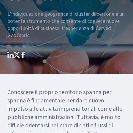
L’individuazione geografica di cluster di persone è un
potente strumento che consente di cogliere nuove
opportunità di business. L’esperienza di Cerved
GeoFabric.
Condividi
:
Conoscere il proprio territorio spanna per
spanna è findamentale per dare nuovo
impulso alle attività imprenditoriali come alle
pubbliche amministrazioni. Tuttavia, è molto
difficle orientarsi nel mare di dati e flussi di