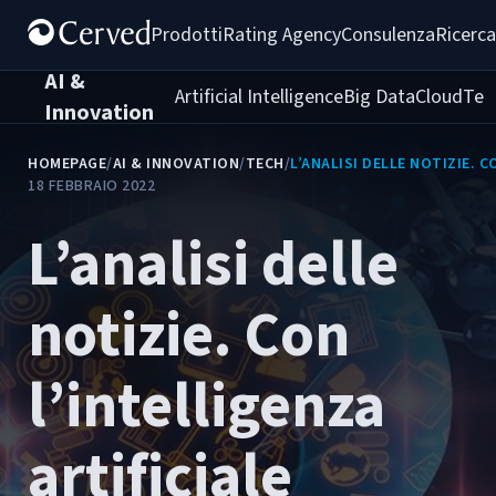
Prodotti
Rating Agency
Consulenza
Ricerca
AI &
Artificial Intelligence
Big Data
Cloud
Tec
Innovation
HOMEPAGE
/
AI & INNOVATION
/
TECH
/
L’ANALISI DELLE NOTIZIE. C
18 FEBBRAIO 2022
L’analisi delle
notizie. Con
l’intelligenza
artificiale