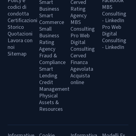
Policy e
Facebook
Smart
Cerved
codici di
MBS
Business
Rating
condotta
Consulting
Smart
Agency
Certificazioni
- LinkedIn
Commerce
MBS
Storico
Pro Web
Small
Consulting
Quotazioni
Digital
Business
Pro Web
Lavora con
Consulting
Rating
Digital
noi
- LinkedIn
Agency
Consulting
Sitemap
Fraud &
Cerved
Compliance
Finanza
Smart
Agevolata
Lending
Acquista
Credit
online
Management
Physical
Assets &
Resources
Informative
Cookie
Informativa
Modelli Ex