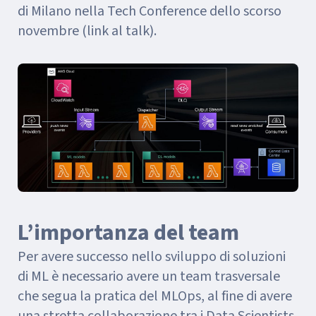
di Milano nella Tech Conference dello scorso
novembre (link al talk).
L’importanza del team
Per avere successo nello sviluppo di soluzioni
di ML è necessario avere un team trasversale
che segua la pratica del MLOps, al fine di avere
una stretta collaborazione tra i Data Scientists