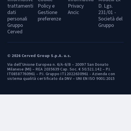
trattamenti
Policy e
Privacy
D. Lgs.
dati
Gestione
Ancic
231/01 -
personali
preferenze
Società del
Gruppo
Gruppo
Cerved
© 2026 Cerved Group S.p.A. u.s.
Via dell’Unione Europea n. 6/A-6/B – 20097 San Donato
Milanese (MI) – REA 2035639 Cap. Soc. € 50.521.142 – P.I.
IT08587760961 – P.I. Gruppo IT12022630961 - Azienda con
sistema qualità certificato da DNV – UNI EN ISO 9001:2015