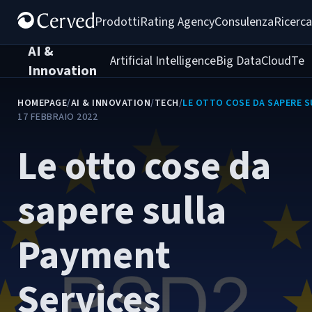
Prodotti
Rating Agency
Consulenza
Ricerca
AI &
Artificial Intelligence
Big Data
Cloud
Tec
Innovation
HOMEPAGE
/
AI & INNOVATION
/
TECH
/
LE OTTO COSE DA SAPERE S
17 FEBBRAIO 2022
Le otto cose da
sapere sulla
Payment
Services