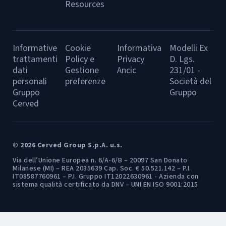
Resources
Informative
Cookie
Informativa
Modelli Ex
trattamenti
Policy e
Privacy
D. Lgs.
dati
Gestione
Ancic
231/01 -
personali
preferenze
Società del
Gruppo
Gruppo
Cerved
© 2026 Cerved Group S.p.A. u.s.
Via dell’Unione Europea n. 6/A-6/B – 20097 San Donato
Milanese (MI) – REA 2035639 Cap. Soc. € 50.521.142 – P.I.
IT08587760961 – P.I. Gruppo IT12022630961 - Azienda con
sistema qualità certificato da DNV – UNI EN ISO 9001:2015