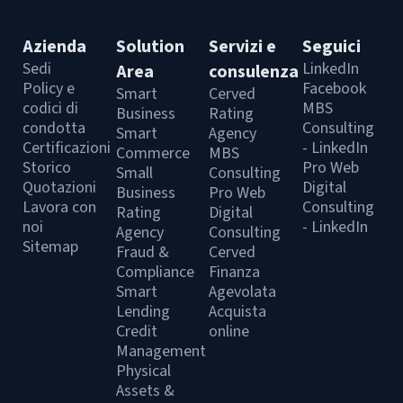
Azienda
Solution
Servizi e
Seguici
Sedi
LinkedIn
Area
consulenza
Policy e
Facebook
Smart
Cerved
codici di
MBS
Business
Rating
condotta
Consulting
Smart
Agency
Certificazioni
- LinkedIn
Commerce
MBS
Storico
Pro Web
Small
Consulting
Quotazioni
Digital
Business
Pro Web
Lavora con
Consulting
Rating
Digital
noi
- LinkedIn
Agency
Consulting
Sitemap
Fraud &
Cerved
Compliance
Finanza
Smart
Agevolata
Lending
Acquista
Credit
online
Management
Physical
Assets &