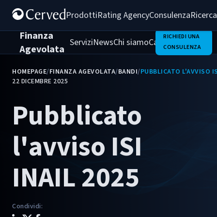
Prodotti
Rating Agency
Consulenza
Ricerca
Finanza
RICHIEDI UNA
Servizi
News
Chi siamo
Casi di successo
Agevolata
CONSULENZA
HOMEPAGE
/
FINANZA AGEVOLATA
/
BANDI
/
PUBBLICATO L'AVVISO IS
22 DICEMBRE 2025
Pubblicato
l'avviso ISI
INAIL 2025
Condividi
: