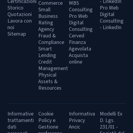
Certificazioni
- LinkedIn
Commerce
MBS
Storico
Pro Web
Small
Consulting
Quotazioni
Digital
Business
Pro Web
Lavora con
Consulting
Rating
Digital
noi
- LinkedIn
Agency
Consulting
Sitemap
Fraud &
Cerved
Compliance
Finanza
Smart
Agevolata
Lending
Acquista
Credit
online
Management
Physical
Assets &
Resources
Informative
Cookie
Informativa
Modelli Ex
trattamenti
Policy e
Privacy
D. Lgs.
dati
Gestione
Ancic
231/01 -