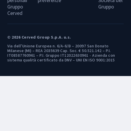
personali
preferenze
Società del
Gruppo
Gruppo
Cerved
© 2026 Cerved Group S.p.A. u.s.
Via dell’Unione Europea n. 6/A-6/B – 20097 San Donato
Milanese (MI) – REA 2035639 Cap. Soc. € 50.521.142 – P.I.
IT08587760961 – P.I. Gruppo IT12022630961 - Azienda con
sistema qualità certificato da DNV – UNI EN ISO 9001:2015