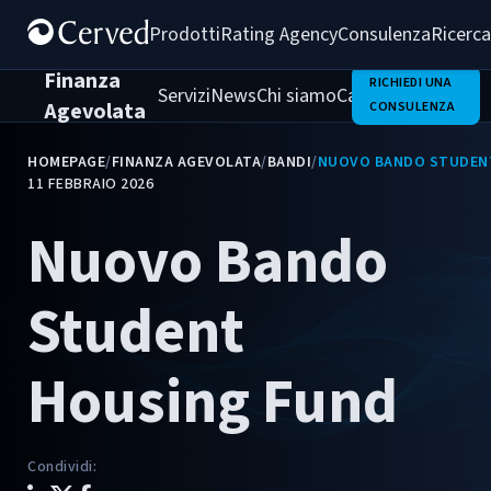
Prodotti
Rating Agency
Consulenza
Ricerca
Finanza
RICHIEDI UNA
Servizi
News
Chi siamo
Casi di successo
Agevolata
CONSULENZA
HOMEPAGE
/
FINANZA AGEVOLATA
/
BANDI
/
NUOVO BANDO STUDEN
11 FEBBRAIO 2026
Nuovo Bando
Student
Housing Fund
Condividi
: