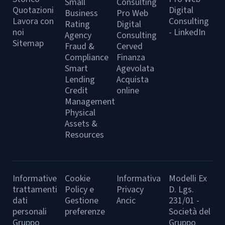
Small
Consulting
Quotazioni
Digital
Business
Pro Web
Lavora con
Consulting
Rating
Digital
noi
- LinkedIn
Agency
Consulting
Sitemap
Fraud &
Cerved
Compliance
Finanza
Smart
Agevolata
Lending
Acquista
Credit
online
Management
Physical
Assets &
Resources
Informative
Cookie
Informativa
Modelli Ex
trattamenti
Policy e
Privacy
D. Lgs.
dati
Gestione
Ancic
231/01 -
personali
preferenze
Società del
Gruppo
Gruppo