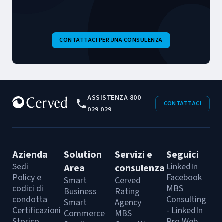
CONTATTACI PER UNA CONSULENZA
ASSISTENZA 800
CONTATTACI
029 029
Azienda
Solution
Servizi e
Seguici
Sedi
LinkedIn
Area
consulenza
Policy e
Facebook
Smart
Cerved
codici di
MBS
Business
Rating
condotta
Consulting
Smart
Agency
Certificazioni
- LinkedIn
Commerce
MBS
Storico
Pro Web