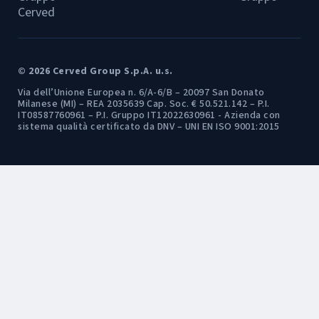
Cerved
© 2026 Cerved Group S.p.A. u.s.
Via dell’Unione Europea n. 6/A-6/B – 20097 San Donato
Milanese (MI) – REA 2035639 Cap. Soc. € 50.521.142 – P.I.
IT08587760961 – P.I. Gruppo IT12022630961 - Azienda con
sistema qualità certificato da DNV – UNI EN ISO 9001:2015