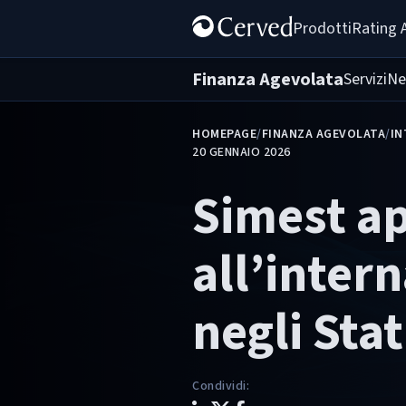
Prodotti
Rating 
Finanza Agevolata
Servizi
Ne
HOMEPAGE
/
FINANZA AGEVOLATA
/
IN
20 GENNAIO 2026
Simest a
all’inter
negli Stat
Condividi
: