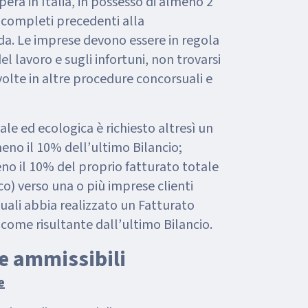
era in Italia, in possesso di almeno 2
zi completi precedenti alla
a. Le imprese devono essere in regola
l lavoro e sugli infortuni, non trovarsi
volte in altre procedure concorsuali e
tale ed ecologica è richiesto altresì un
eno il 10% dell’ultimo Bilancio;
no il 10% del proprio fatturato totale
o) verso una o più imprese clienti
quali abbia realizzato un Fatturato
come risultante dall’ultimo Bilancio.
se ammissibili
e