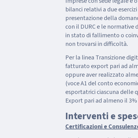
Imprese con sede legale e op
bilanci relativi a due eserci
presentazione della domand
con il DURC e le normative de
in stato di fallimento o coin
non trovarsi in difficoltà.
Per la linea Transizione digi
fatturato export pari ad alm
oppure aver realizzato alme
(voce A1 del conto economic
esportatrici ciascuna delle 
Export pari ad almeno il 3% 
Interventi e spe
Certificazioni e Consulenz