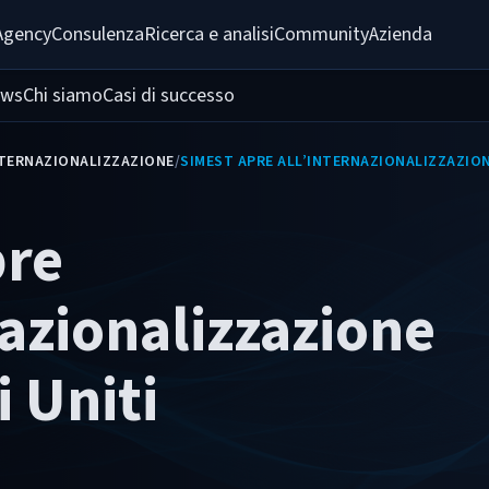
Agency
Consulenza
Ricerca e analisi
Community
Azienda
ws
Chi siamo
Casi di successo
TERNAZIONALIZZAZIONE
/
SIMEST APRE ALL’INTERNAZIONALIZZAZION
pre
nazionalizzazione
i Uniti