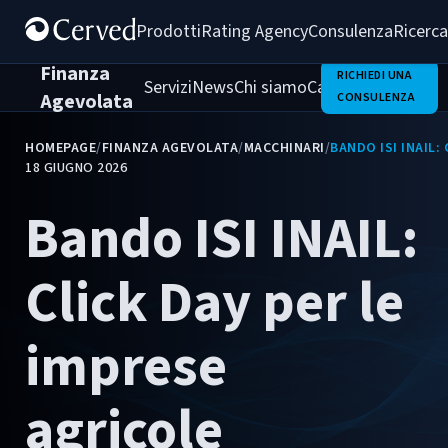
Prodotti
Rating Agency
Consulenza
Ricerca
Finanza
RICHIEDI UNA
Servizi
News
Chi siamo
Casi di successo
Agevolata
CONSULENZA
HOMEPAGE
/
FINANZA AGEVOLATA
/
MACCHINARI
/
BANDO ISI INAIL:
18 GIUGNO 2026
Bando ISI INAIL:
Click Day per le
imprese
agricole