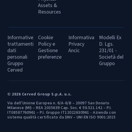
Assets &
Resources
Informative
Cookie
Informativa
Modelli Ex
trattamenti
Policy e
Privacy
D. Lgs.
dati
Gestione
Ancic
231/01 -
personali
preferenze
Società del
Gruppo
Gruppo
Cerved
© 2026 Cerved Group S.p.A. u.s.
Via dell’Unione Europea n. 6/A-6/B – 20097 San Donato
Milanese (MI) – REA 2035639 Cap. Soc. € 50.521.142 – P.I.
IT08587760961 – P.I. Gruppo IT12022630961 - Azienda con
sistema qualità certificato da DNV – UNI EN ISO 9001:2015