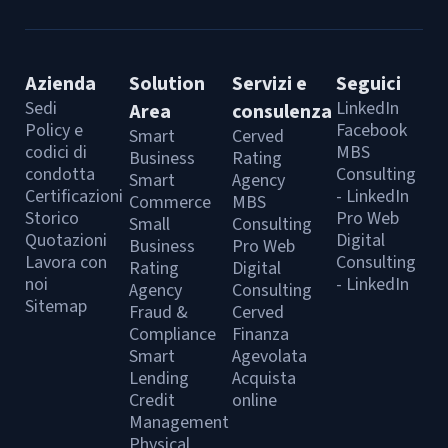
Azienda
Solution
Servizi e
Seguici
Sedi
LinkedIn
Area
consulenza
Policy e
Facebook
Smart
Cerved
codici di
MBS
Business
Rating
condotta
Consulting
Smart
Agency
Certificazioni
- LinkedIn
Commerce
MBS
Storico
Pro Web
Small
Consulting
Quotazioni
Digital
Business
Pro Web
Lavora con
Consulting
Rating
Digital
noi
- LinkedIn
Agency
Consulting
Sitemap
Fraud &
Cerved
Compliance
Finanza
Smart
Agevolata
Lending
Acquista
Credit
online
Management
Physical