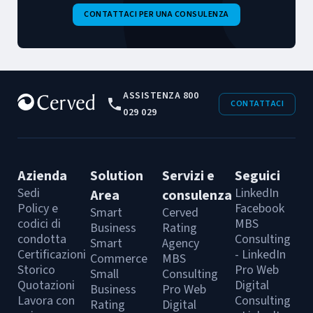
CONTATTACI PER UNA CONSULENZA
ASSISTENZA 800
CONTATTACI
029 029
Azienda
Solution
Servizi e
Seguici
Sedi
LinkedIn
Area
consulenza
Policy e
Facebook
Smart
Cerved
codici di
MBS
Business
Rating
condotta
Consulting
Smart
Agency
Certificazioni
- LinkedIn
Commerce
MBS
Storico
Pro Web
Small
Consulting
Quotazioni
Digital
Business
Pro Web
Lavora con
Consulting
Rating
Digital