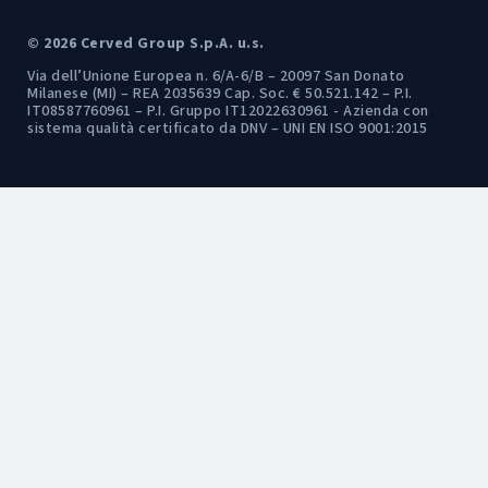
© 2026 Cerved Group S.p.A. u.s.
Via dell’Unione Europea n. 6/A-6/B – 20097 San Donato
Milanese (MI) – REA 2035639 Cap. Soc. € 50.521.142 – P.I.
IT08587760961 – P.I. Gruppo IT12022630961 - Azienda con
sistema qualità certificato da DNV – UNI EN ISO 9001:2015