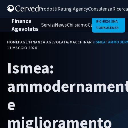
Prodotti
Rating Agency
Consulenza
Ricerca
Finanza
RICHIEDI UNA
Servizi
News
Chi siamo
Casi di successo
Agevolata
CONSULENZA
HOMEPAGE
/
FINANZA AGEVOLATA
/
MACCHINARI
/
ISMEA: AMMODERN
11 MAGGIO 2026
Ismea:
ammodernamen
e
miglioramento