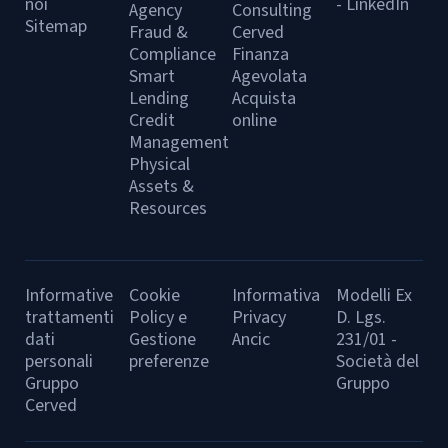
noi
- LinkedIn
Agency
Consulting
Sitemap
Fraud &
Cerved
Compliance
Finanza
Smart
Agevolata
Lending
Acquista
Credit
online
Management
Physical
Assets &
Resources
Informative
Cookie
Informativa
Modelli Ex
trattamenti
Policy e
Privacy
D. Lgs.
dati
Gestione
Ancic
231/01 -
personali
preferenze
Società del
Gruppo
Gruppo
Cerved