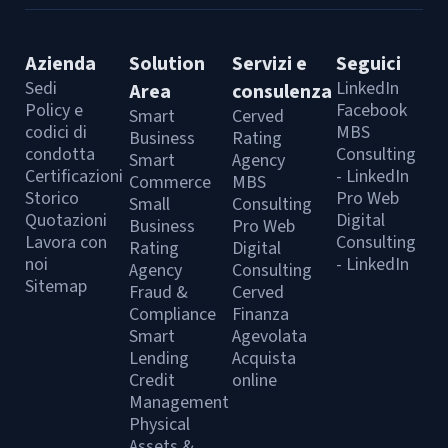
Azienda
Solution
Servizi e
Seguici
Sedi
LinkedIn
Area
consulenza
Policy e
Facebook
Smart
Cerved
codici di
MBS
Business
Rating
condotta
Consulting
Smart
Agency
Certificazioni
- LinkedIn
Commerce
MBS
Storico
Pro Web
Small
Consulting
Quotazioni
Digital
Business
Pro Web
Lavora con
Consulting
Rating
Digital
noi
- LinkedIn
Agency
Consulting
Sitemap
Fraud &
Cerved
Compliance
Finanza
Smart
Agevolata
Lending
Acquista
Credit
online
Management
Physical
Assets &