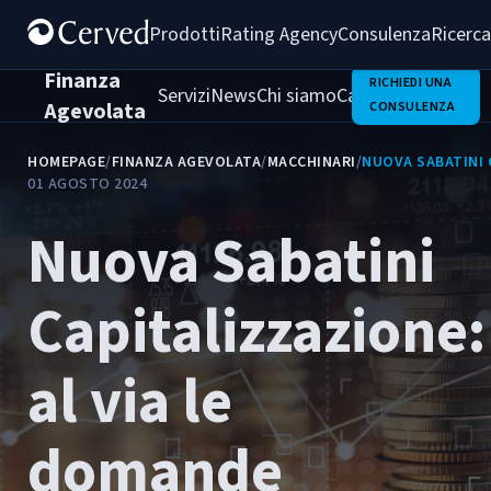
Prodotti
Rating Agency
Consulenza
Ricerca
Finanza
RICHIEDI UNA
Servizi
News
Chi siamo
Casi di successo
Agevolata
CONSULENZA
HOMEPAGE
/
FINANZA AGEVOLATA
/
MACCHINARI
/
NUOVA SABATINI 
01 AGOSTO 2024
Nuova Sabatini
Capitalizzazione:
al via le
domande