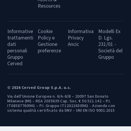
Resources
Informative
Cookie
Informativa
Modelli Ex
trattamenti
Policy e
Privacy
D. Lgs.
dati
Gestione
Ancic
231/01 -
personali
preferenze
Società del
Gruppo
Gruppo
Cerved
© 2026 Cerved Group S.p.A. u.s.
Via dell’Unione Europea n. 6/A-6/B – 20097 San Donato
Milanese (MI) – REA 2035639 Cap. Soc. € 50.521.142 – P.I.
IT08587760961 – P.I. Gruppo IT12022630961 - Azienda con
sistema qualità certificato da DNV – UNI EN ISO 9001:2015