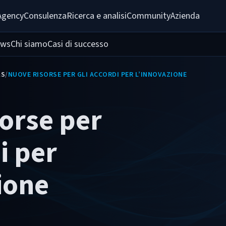
Agency
Consulenza
Ricerca e analisi
Community
Azienda
ws
Chi siamo
Casi di successo
&S
/
NUOVE RISORSE PER GLI ACCORDI PER L’INNOVAZIONE
orse per
i per
ione