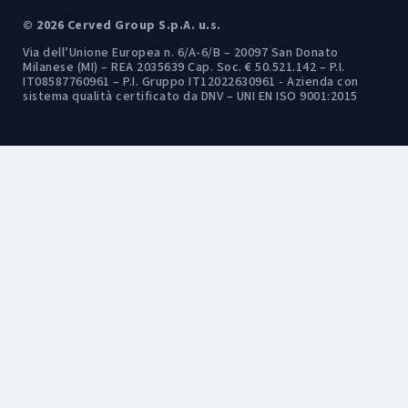
© 2026 Cerved Group S.p.A. u.s.
Via dell’Unione Europea n. 6/A-6/B – 20097 San Donato
Milanese (MI) – REA 2035639 Cap. Soc. € 50.521.142 – P.I.
IT08587760961 – P.I. Gruppo IT12022630961 - Azienda con
sistema qualità certificato da DNV – UNI EN ISO 9001:2015