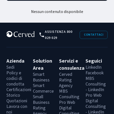
Nessun contenuto disponibile
ASSISTENZA 800
CONTATTACI
029 029
Azienda
Solution
Servizi e
Seguici
Sedi
LinkedIn
Area
consulenza
Policy e
Facebook
Smart
Cerved
codici di
MBS
Business
Rating
condotta
Consulting
Smart
Agency
Certificazioni
- LinkedIn
Commerce
MBS
Storico
Pro Web
Small
Consulting
Quotazioni
Digital
Business
Pro Web
Lavora con
Consulting
Rating
Digital
noi
- LinkedIn
Agency
Consulting