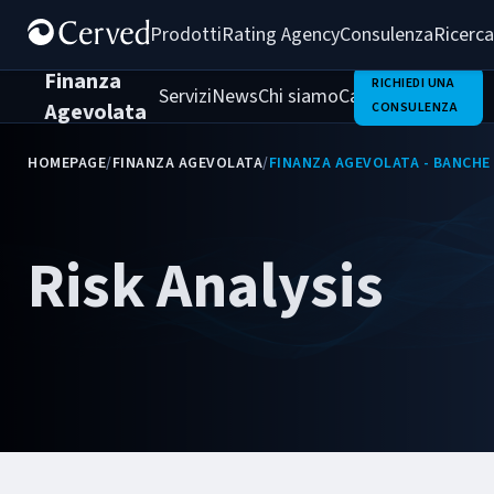
Prodotti
Rating Agency
Consulenza
Ricerca
Finanza
RICHIEDI UNA
Servizi
News
Chi siamo
Casi di successo
Agevolata
CONSULENZA
HOMEPAGE
/
FINANZA AGEVOLATA
/
FINANZA AGEVOLATA - BANCHE 
Risk Analysis