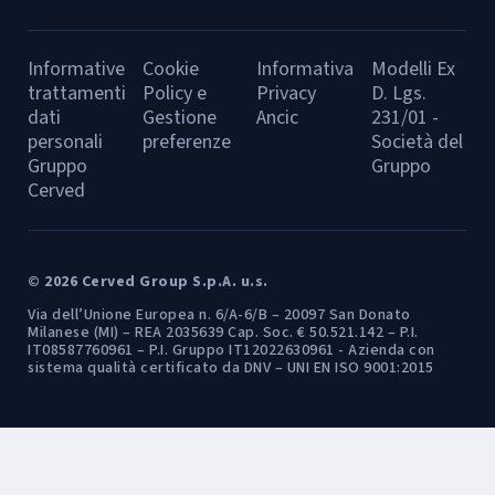
Informative
Cookie
Informativa
Modelli Ex
trattamenti
Policy e
Privacy
D. Lgs.
dati
Gestione
Ancic
231/01 -
personali
preferenze
Società del
Gruppo
Gruppo
Cerved
© 2026 Cerved Group S.p.A. u.s.
Via dell’Unione Europea n. 6/A-6/B – 20097 San Donato
Milanese (MI) – REA 2035639 Cap. Soc. € 50.521.142 – P.I.
IT08587760961 – P.I. Gruppo IT12022630961 - Azienda con
sistema qualità certificato da DNV – UNI EN ISO 9001:2015