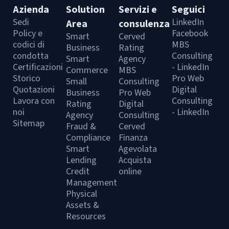
Azienda
Solution
Servizi e
Seguici
Sedi
LinkedIn
Area
consulenza
Policy e
Facebook
Smart
Cerved
codici di
MBS
Business
Rating
condotta
Consulting
Smart
Agency
Certificazioni
- LinkedIn
Commerce
MBS
Storico
Pro Web
Small
Consulting
Quotazioni
Digital
Business
Pro Web
Lavora con
Consulting
Rating
Digital
noi
- LinkedIn
Agency
Consulting
Sitemap
Fraud &
Cerved
Compliance
Finanza
Smart
Agevolata
Lending
Acquista
Credit
online
Management
Physical
Assets &
Resources