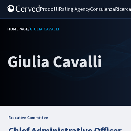
Prodotti
Rating Agency
Consulenza
Ricerca
HOMEPAGE
/
GIULIA CAVALLI
Giulia Cavalli
Executive Committee