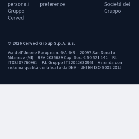
personali
preferenze
Società del
Gruppo
Gruppo
Cerved
© 2026 Cerved Group S.p.A. u.s.
Via dell’Unione Europea n. 6/A-6/B – 20097 San Donato
Milanese (MI) – REA 2035639 Cap. Soc. € 50.521.142 – P.I.
IT08587760961 – P.I. Gruppo IT12022630961 - Azienda con
sistema qualità certificato da DNV – UNI EN ISO 9001:2015