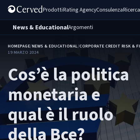
Prodotti
Rating Agency
Consulenza
Ricerca
News & Educational
Argomenti
HOMEPAGE
/
NEWS & EDUCATIONAL
/
CORPORATE CREDIT RISK & F
19 MARZO 2024
Cos’è la politica
monetaria e
qual è il ruolo
della Bce?