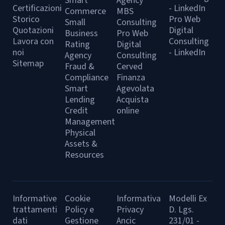
Smart
Agency
Certificazioni
- LinkedIn
Commerce
MBS
Storico
Pro Web
Small
Consulting
Quotazioni
Digital
Business
Pro Web
Lavora con
Consulting
Rating
Digital
noi
- LinkedIn
Agency
Consulting
Sitemap
Fraud &
Cerved
Compliance
Finanza
Smart
Agevolata
Lending
Acquista
Credit
online
Management
Physical
Assets &
Resources
Informative
Cookie
Informativa
Modelli Ex
trattamenti
Policy e
Privacy
D. Lgs.
dati
Gestione
Ancic
231/01 -