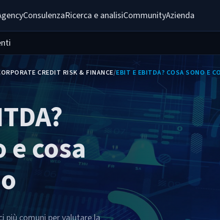
Agency
Consulenza
Ricerca e analisi
Community
Azienda
nti
CORPORATE CREDIT RISK & FINANCE
/
EBIT E EBITDA? COSA SONO E C
ITDA?
 e cosa
no
i più comuni per valutare la