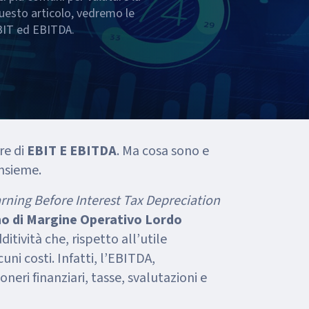
uesto articolo, vedremo le
 EBIT ed EBITDA.
re di
EBIT E EBITDA
.
Ma cosa sono e
nsieme.
rning Before Interest Tax Depreciation
imo di Margine Operativo Lordo
ditività che, rispetto all’utile
cuni costi. Infatti, l’EBITDA,
oneri finanziari, tasse, svalutazioni e