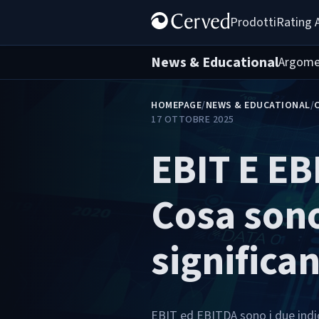
Prodotti
Rating 
News & Educational
Argome
HOMEPAGE
/
NEWS & EDUCATIONAL
/
17 OTTOBRE 2025
EBIT E EB
Cosa sono
significa
EBIT ed EBITDA sono i due indic