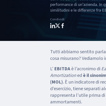
performance di un’azienda. In q
similitudini e le differenze fra
Condividi
:
Tutti abbiamo sentito parla
cosa misurano? Vediamolo i
L’
EBITDA
è l’acronimo di
Ea
Amortization
ed
è il sinon
(MOL)
. È un indicatore di red
d’esercizio, tiene separati al
rappresenta l’utile prima di 
ammortamenti.