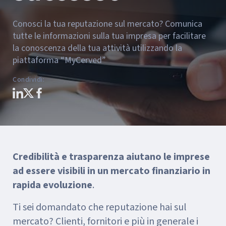
Conosci la tua reputazione sul mercato? Comunica
tutte le informazioni sulla tua impresa per facilitare
la conoscenza della tua attività utilizzando la
piattaforma “MyCerved”
Condividi
:
Credibilità e trasparenza aiutano le imprese
ad essere visibili in un mercato finanziario in
rapida evoluzione
.
Ti sei domandato che reputazione hai sul
mercato? Clienti, fornitori e più in generale i