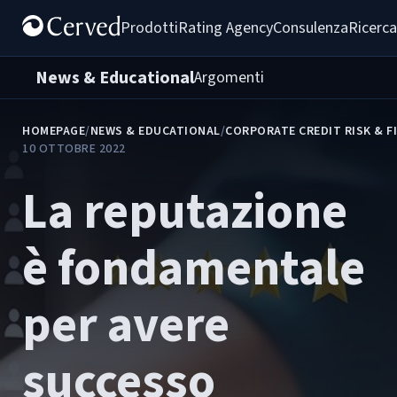
Prodotti
Rating Agency
Consulenza
Ricerca
News & Educational
Argomenti
HOMEPAGE
/
NEWS & EDUCATIONAL
/
CORPORATE CREDIT RISK & F
10 OTTOBRE 2022
La reputazione
è fondamentale
per avere
successo