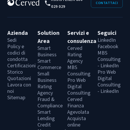
CONTATTACI
029 029
Azienda
Solution
Servizi e
Seguici
Sedi
LinkedIn
Area
consulenza
Policy e
Facebook
Smart
Cerved
codici di
MBS
Business
Rating
condotta
Consulting
Smart
Agency
Certificazioni
- LinkedIn
Commerce
MBS
Storico
Pro Web
Small
Consulting
Quotazioni
Digital
Business
Pro Web
Lavora con
Consulting
Rating
Digital
noi
- LinkedIn
Agency
Consulting
Sitemap
Fraud &
Cerved
Compliance
Finanza
Smart
Agevolata
Lending
Acquista
Credit
online