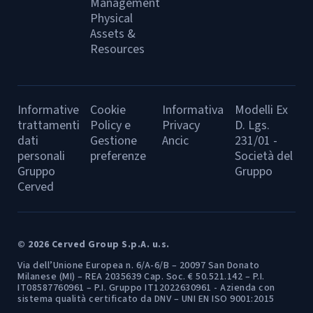
Management
Physical
Assets &
Resources
Informative
Cookie
Informativa
Modelli Ex
trattamenti
Policy e
Privacy
D. Lgs.
dati
Gestione
Ancic
231/01 -
personali
preferenze
Società del
Gruppo
Gruppo
Cerved
© 2026 Cerved Group S.p.A. u.s.
Via dell’Unione Europea n. 6/A-6/B – 20097 San Donato
Milanese (MI) – REA 2035639 Cap. Soc. € 50.521.142 – P.I.
IT08587760961 – P.I. Gruppo IT12022630961 - Azienda con
sistema qualità certificato da DNV – UNI EN ISO 9001:2015