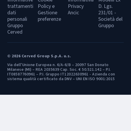
trattamenti
Policy e
Privacy
D. Lgs.
dati
Gestione
Ancic
231/01 -
personali
preferenze
Società del
Gruppo
Gruppo
Cerved
© 2026 Cerved Group S.p.A. u.s.
Via dell’Unione Europea n. 6/A-6/B – 20097 San Donato
Milanese (MI) – REA 2035639 Cap. Soc. € 50.521.142 – P.I.
IT08587760961 – P.I. Gruppo IT12022630961 - Azienda con
sistema qualità certificato da DNV – UNI EN ISO 9001:2015