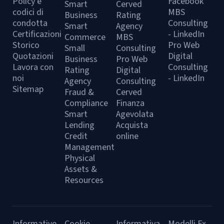
Policy e
Facebook
Smart
Cerved
codici di
MBS
Business
Rating
condotta
Consulting
Smart
Agency
Certificazioni
- LinkedIn
Commerce
MBS
Storico
Pro Web
Small
Consulting
Quotazioni
Digital
Business
Pro Web
Lavora con
Consulting
Rating
Digital
noi
- LinkedIn
Agency
Consulting
Sitemap
Fraud &
Cerved
Compliance
Finanza
Smart
Agevolata
Lending
Acquista
Credit
online
Management
Physical
Assets &
Resources
Informative
Cookie
Informativa
Modelli Ex