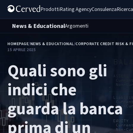
Prodotti
Rating Agency
Consulenza
Ricerca
News & Educational
Argomenti
HOMEPAGE
/
NEWS & EDUCATIONAL
/
CORPORATE CREDIT RISK & F
15 APRILE 2025
Quali sono gli
indici che
guarda la banca
prima di un