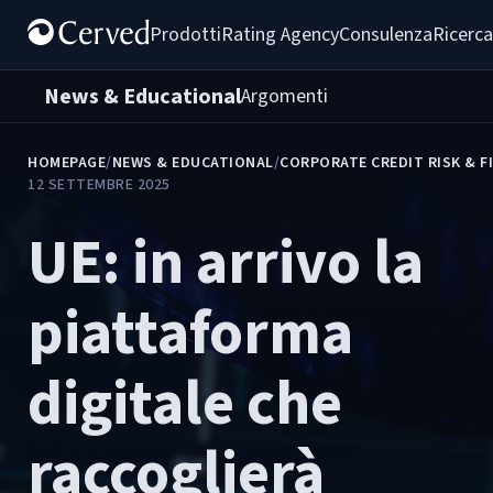
Prodotti
Rating Agency
Consulenza
Ricerca
News & Educational
Argomenti
HOMEPAGE
/
NEWS & EDUCATIONAL
/
CORPORATE CREDIT RISK & F
12 SETTEMBRE 2025
UE: in arrivo la
piattaforma
digitale che
raccoglierà