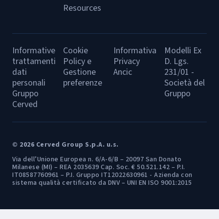
Resources
Informative
Cookie
Informativa
Modelli Ex
trattamenti
Policy e
Privacy
D. Lgs.
dati
Gestione
Ancic
231/01 -
personali
preferenze
Società del
Gruppo
Gruppo
Cerved
© 2026 Cerved Group S.p.A. u.s.
Via dell’Unione Europea n. 6/A-6/B – 20097 San Donato
Milanese (MI) – REA 2035639 Cap. Soc. € 50.521.142 – P.I.
IT08587760961 – P.I. Gruppo IT12022630961 - Azienda con
sistema qualità certificato da DNV – UNI EN ISO 9001:2015