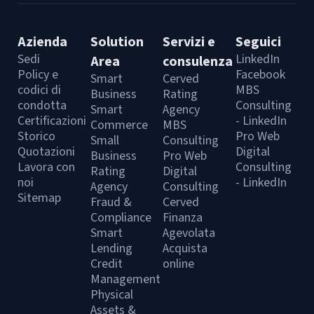
Azienda
Solution
Servizi e
Seguici
Sedi
LinkedIn
Area
consulenza
Policy e
Facebook
Smart
Cerved
codici di
MBS
Business
Rating
condotta
Consulting
Smart
Agency
Certificazioni
- LinkedIn
Commerce
MBS
Storico
Pro Web
Small
Consulting
Quotazioni
Digital
Business
Pro Web
Lavora con
Consulting
Rating
Digital
noi
- LinkedIn
Agency
Consulting
Sitemap
Fraud &
Cerved
Compliance
Finanza
Smart
Agevolata
Lending
Acquista
Credit
online
Management
Physical
Assets &