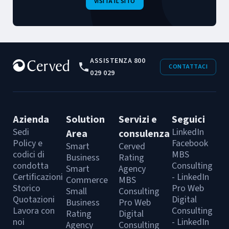
VISITA IL SITO
ASSISTENZA 800
CONTATTACI
029 029
Azienda
Solution
Servizi e
Seguici
Sedi
LinkedIn
Area
consulenza
Policy e
Facebook
Smart
Cerved
codici di
MBS
Business
Rating
condotta
Consulting
Smart
Agency
Certificazioni
- LinkedIn
Commerce
MBS
Storico
Pro Web
Small
Consulting
Quotazioni
Digital
Business
Pro Web
Lavora con
Consulting
Rating
Digital
noi
- LinkedIn
Agency
Consulting