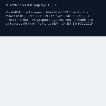
© 2026 Cerved Group S.p.A. u.s.
Via dell’Unione Europea n. 6/A-6/B – 20097 San Donato
Milanese (MI) – REA 2035639 Cap. Soc. € 50.521.142 – P.I.
IT08587760961 – P.I. Gruppo IT12022630961 - Azienda con
sistema qualità certificato da DNV – UNI EN ISO 9001:2015