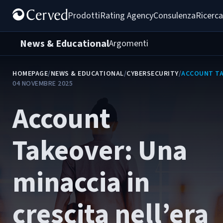
Prodotti
Rating Agency
Consulenza
Ricerca
News & Educational
Argomenti
HOMEPAGE
/
NEWS & EDUCATIONAL
/
CYBERSECURITY
/
ACCOUNT TAK
04 NOVEMBRE 2025
Account
Takeover: Una
minaccia in
crescita nell’era