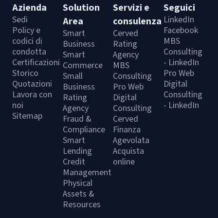
Azienda
Solution
Servizi e
Seguici
Sedi
LinkedIn
Area
consulenza
Policy e
Facebook
Smart
Cerved
codici di
MBS
Business
Rating
condotta
Consulting
Smart
Agency
Certificazioni
- LinkedIn
Commerce
MBS
Storico
Pro Web
Small
Consulting
Quotazioni
Digital
Business
Pro Web
Lavora con
Consulting
Rating
Digital
noi
- LinkedIn
Agency
Consulting
Sitemap
Fraud &
Cerved
Compliance
Finanza
Smart
Agevolata
Lending
Acquista
Credit
online
Management
Physical
Assets &
Resources