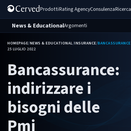
Prodotti
Rating Agency
Consulenza
Ricerca
News & Educational
Argomenti
HOMEPAGE
/
NEWS & EDUCATIONAL
/
INSURANCE
/
BANCASSURANCE: 
25 LUGLIO 2022
Bancassurance:
indirizzare i
bisogni delle
Pmi