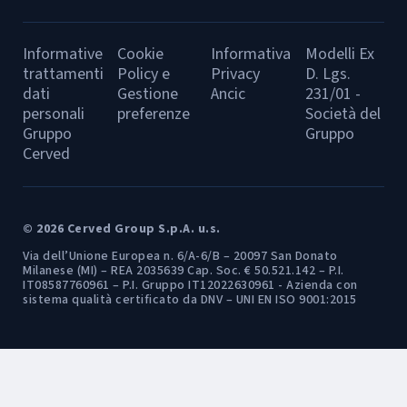
Informative
Cookie
Informativa
Modelli Ex
trattamenti
Policy e
Privacy
D. Lgs.
dati
Gestione
Ancic
231/01 -
personali
preferenze
Società del
Gruppo
Gruppo
Cerved
© 2026 Cerved Group S.p.A. u.s.
Via dell’Unione Europea n. 6/A-6/B – 20097 San Donato
Milanese (MI) – REA 2035639 Cap. Soc. € 50.521.142 – P.I.
IT08587760961 – P.I. Gruppo IT12022630961 - Azienda con
sistema qualità certificato da DNV – UNI EN ISO 9001:2015