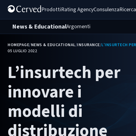
Prodotti
Rating Agency
Consulenza
Ricerca
News & Educational
Argomenti
HOMEPAGE
/
NEWS & EDUCATIONAL
/
INSURANCE
/
L’INSURTECH PER
05 LUGLIO 2022
L’insurtech per
innovare i
modelli di
distribuzione