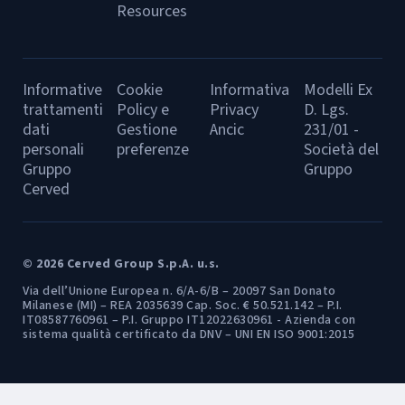
Resources
Informative
Cookie
Informativa
Modelli Ex
trattamenti
Policy e
Privacy
D. Lgs.
dati
Gestione
Ancic
231/01 -
personali
preferenze
Società del
Gruppo
Gruppo
Cerved
© 2026 Cerved Group S.p.A. u.s.
Via dell’Unione Europea n. 6/A-6/B – 20097 San Donato
Milanese (MI) – REA 2035639 Cap. Soc. € 50.521.142 – P.I.
IT08587760961 – P.I. Gruppo IT12022630961 - Azienda con
sistema qualità certificato da DNV – UNI EN ISO 9001:2015