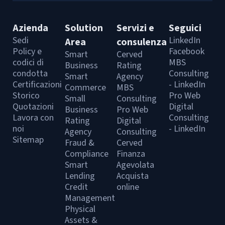
Azienda
Solution
Servizi e
Seguici
Sedi
LinkedIn
Area
consulenza
Policy e
Facebook
Smart
Cerved
codici di
MBS
Business
Rating
condotta
Consulting
Smart
Agency
Certificazioni
- LinkedIn
Commerce
MBS
Storico
Pro Web
Small
Consulting
Quotazioni
Digital
Business
Pro Web
Lavora con
Consulting
Rating
Digital
noi
- LinkedIn
Agency
Consulting
Sitemap
Fraud &
Cerved
Compliance
Finanza
Smart
Agevolata
Lending
Acquista
Credit
online
Management
Physical
Assets &