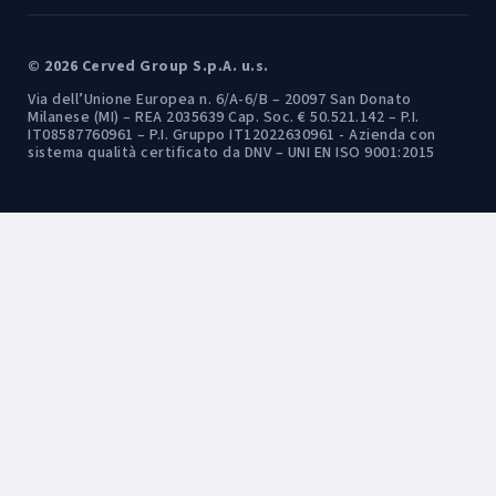
© 2026 Cerved Group S.p.A. u.s.
Via dell’Unione Europea n. 6/A-6/B – 20097 San Donato
Milanese (MI) – REA 2035639 Cap. Soc. € 50.521.142 – P.I.
IT08587760961 – P.I. Gruppo IT12022630961 - Azienda con
sistema qualità certificato da DNV – UNI EN ISO 9001:2015