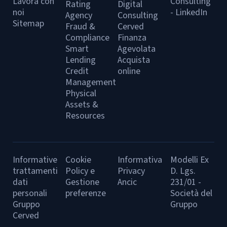
Lavora con
Consulting
Rating
Digital
noi
- LinkedIn
Agency
Consulting
Sitemap
Fraud &
Cerved
Compliance
Finanza
Smart
Agevolata
Lending
Acquista
Credit
online
Management
Physical
Assets &
Resources
Informative
Cookie
Informativa
Modelli Ex
trattamenti
Policy e
Privacy
D. Lgs.
dati
Gestione
Ancic
231/01 -
personali
preferenze
Società del
Gruppo
Gruppo
Cerved