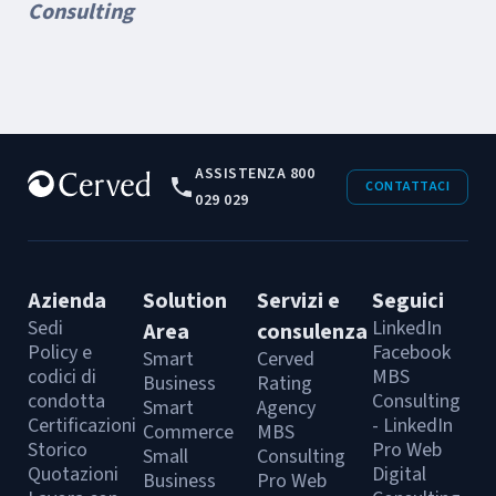
Consulting
ASSISTENZA 800
CONTATTACI
029 029
Azienda
Solution
Servizi e
Seguici
Sedi
LinkedIn
Area
consulenza
Policy e
Facebook
Smart
Cerved
codici di
MBS
Business
Rating
condotta
Consulting
Smart
Agency
Certificazioni
- LinkedIn
Commerce
MBS
Storico
Pro Web
Small
Consulting
Quotazioni
Digital
Business
Pro Web