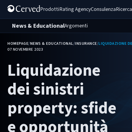
Prodotti
Rating Agency
Consulenza
Ricerca
News & Educational
Argomenti
HOMEPAGE
/
NEWS & EDUCATIONAL
/
INSURANCE
/
LIQUIDAZIONE DE
07 NOVEMBRE 2023
Liquidazione
dei sinistri
property: sfide
e opportunità