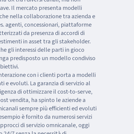
ve. Il mercato presenta modelli
che nella collaborazione tra azienda e
(es. agenti, concessionari, piattaforme
terizzati da presenza di accordi di
stimenti in asset tra gli stakeholder.
 gli interessi delle parti in gioco
venga predisposto un modello condiviso
iettivi.
nterazione con i clienti porta a modelli
i e evoluti. La garanzia di servizio al
sigenza di ottimizzare il cost-to-serve,
post vendita, ha spinto le aziende a
icanali sempre più efficienti ed evoluti
sempio è fornito da numerosi servizi
approcci di servizio omnicanale, oggi
o 24/7 senza la necessità di