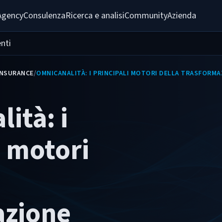
Agency
Consulenza
Ricerca e analisi
Community
Azienda
nti
INSURANCE
/
OMNICANALITÀ: I PRINCIPALI MOTORI DELLA TRASFORMA
ità: i
i motori
azione