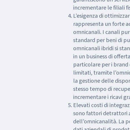
incrementare le filiali fi
L’esigenza di ottimizzar
rappresenta un forte ac
omnicanali. I canali pu
standard per beni di p
omnicanali ibridi si st
in un business di offert
particolare per i brand
limitati, tramite l’omni
la gestione delle disp
stesso tempo di recuper
incrementare i ricavi gr
Elevati costi di integra
sono fattori detrattori 
dell’omnicanalità. La po
dati aziendali di prodot