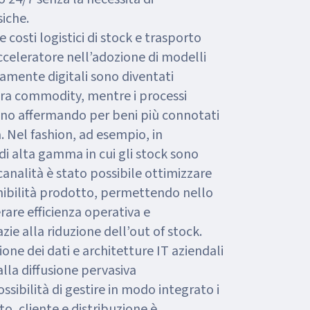
siche.
e costi logistici di stock e trasporto
celeratore nell’adozione di modelli
ramente digitali sono diventati
ura commodity, mentre i processi
anno affermando per beni più connotati
a. Nel fashion, ad esempio, in
 di alta gamma in cui gli stock sono
canalità è stato possibile ottimizzare
onibilità prodotto, permettendo nello
are efficienza operativa e
azie alla riduzione dell’out of stock.
zione dei dati e architetture IT aziendali
alla diffusione pervasiva
ssibilità di gestire in modo integrato i
to, cliente e distribuzione è