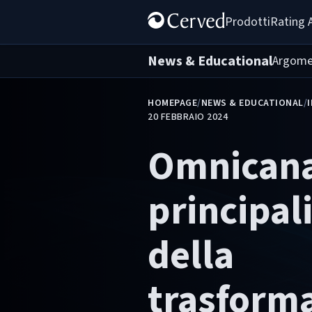
Prodotti
Rating 
News & Educational
Argome
HOMEPAGE
/
NEWS & EDUCATIONAL
/
20 FEBBRAIO 2024
Omnicanal
principal
della
trasform