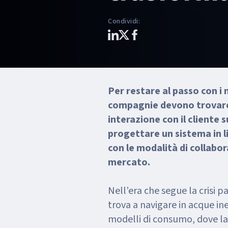
Condividi
:
Per restare al passo con i
compagnie devono trovare 
interazione con il cliente 
progettare un sistema in li
con le modalità di collabor
mercato.
Nell’era che segue la crisi p
trova a navigare in acque in
modelli di consumo, dove la digitalizzazione è sempre più