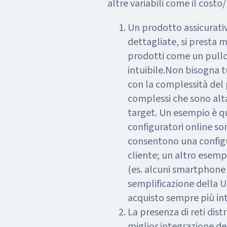
altre variabili come il costo
Un prodotto assicurativ
dettagliate, si presta m
prodotti come un pullo
intuibile.
Non bisogna t
con la complessità del 
complessi che sono alta
target. Un esempio è qu
configuratori online so
consentono una configu
cliente; un altro esempi
(es. alcuni smartphone 
semplificazione della UX
acquisto sempre più inte
La presenza di reti dis
miglior integrazione del