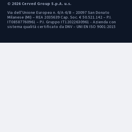
© 2026 Cerved Group S.p.A. u.s.
Via dell’Unione Europea n. 6/A-6/B – 20097 San Donato
Milanese (MI) – REA 2035639 Cap. Soc. € 50.521.142 – P.I.
IT08587760961 – P.I. Gruppo IT12022630961 - Azienda con
sistema qualità certificato da DNV – UNI EN ISO 9001:2015