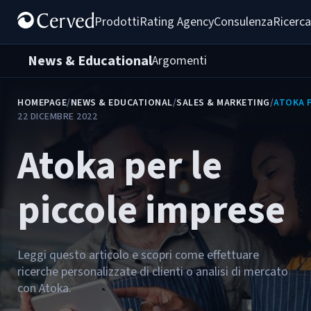
Prodotti
Rating Agency
Consulenza
Ricerca
News & Educational
Argomenti
HOMEPAGE
/
NEWS & EDUCATIONAL
/
SALES & MARKETING
/
ATOKA P
22 DICEMBRE 2022
Atoka per le
piccole imprese
Leggi questo articolo e scopri come effettuare
ricerche personalizzate di clienti o analisi di mercato
con Atoka.