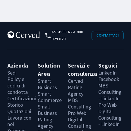
ASSISTENZA 800
CONTATTACI
029 029
Azienda
Solution
Servizi e
Seguici
Sedi
LinkedIn
Area
consulenza
Policy e
Facebook
Smart
Cerved
codici di
MBS
Business
Rating
condotta
Consulting
Smart
Agency
Certificazioni
- LinkedIn
Commerce
MBS
Storico
Pro Web
Small
Consulting
Quotazioni
Digital
Business
Pro Web
Lavora con
Consulting
Rating
Digital
noi
- LinkedIn
Agency
Consulting
Sitemap