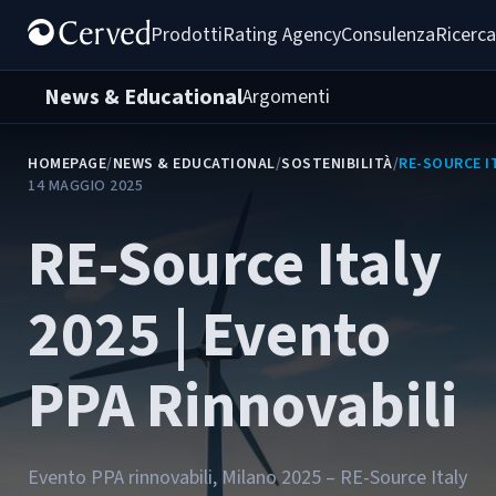
Prodotti
Rating Agency
Consulenza
Ricerca
News & Educational
Argomenti
HOMEPAGE
/
NEWS & EDUCATIONAL
/
SOSTENIBILITÀ
/
RE-SOURCE I
14 MAGGIO 2025
RE-Source Italy
2025 | Evento
PPA Rinnovabili
Evento PPA rinnovabili, Milano 2025 – RE-Source Italy