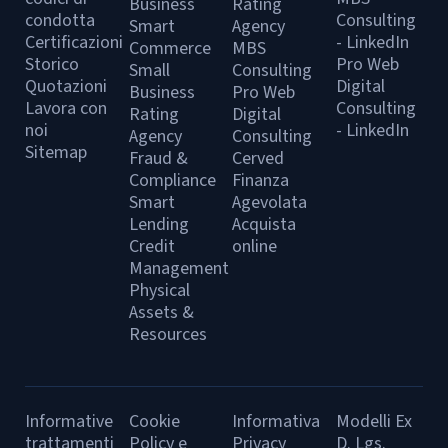
Business
Rating
condotta
Consulting
Smart
Agency
Certificazioni
- LinkedIn
Commerce
MBS
Storico
Pro Web
Small
Consulting
Quotazioni
Digital
Business
Pro Web
Lavora con
Consulting
Rating
Digital
noi
- LinkedIn
Agency
Consulting
Sitemap
Fraud &
Cerved
Compliance
Finanza
Smart
Agevolata
Lending
Acquista
Credit
online
Management
Physical
Assets &
Resources
Informative
Cookie
Informativa
Modelli Ex
trattamenti
Policy e
Privacy
D. Lgs.