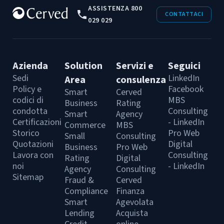
ASSISTENZA 800
CONTATTACI
029 029
Azienda
Solution
Servizi e
Seguici
Sedi
LinkedIn
Area
consulenza
Policy e
Facebook
Smart
Cerved
codici di
MBS
Business
Rating
condotta
Consulting
Smart
Agency
Certificazioni
- LinkedIn
Commerce
MBS
Storico
Pro Web
Small
Consulting
Quotazioni
Digital
Business
Pro Web
Lavora con
Consulting
Rating
Digital
noi
- LinkedIn
Agency
Consulting
Sitemap
Fraud &
Cerved
Compliance
Finanza
Smart
Agevolata
Lending
Acquista