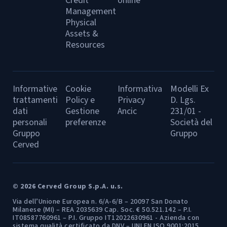
Credit
online
Management
Physical
Assets &
Resources
Informative
Cookie
Informativa
Modelli Ex
trattamenti
Policy e
Privacy
D. Lgs.
dati
Gestione
Ancic
231/01 -
personali
preferenze
Società del
Gruppo
Gruppo
Cerved
© 2026 Cerved Group S.p.A. u.s.
Via dell’Unione Europea n. 6/A-6/B – 20097 San Donato
Milanese (MI) – REA 2035639 Cap. Soc. € 50.521.142 – P.I.
IT08587760961 – P.I. Gruppo IT12022630961 - Azienda con
sistema qualità certificato da DNV – UNI EN ISO 9001:2015