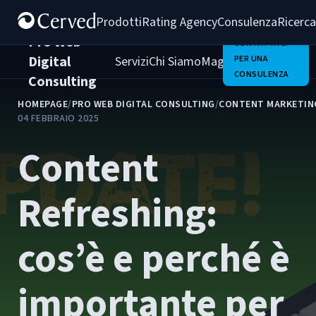
Prodotti
Rating Agency
Consulenza
Ricerca
Pro Web
CONTATTACI
Digital
Servizi
Chi Siamo
Magazine
PER UNA
Clienti
Carrie
CONSULENZA
Consulting
HOMEPAGE
/
PRO WEB DIGITAL CONSULTING
/
CONTENT MARKETIN
04 FEBBRAIO 2025
Content
Refreshing:
cos’è e perché è
importante per