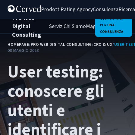
Prodotti
Rating Agency
Consulenza
Ricerca
Pro Web
CONTATTACI
Digital
Servizi
Chi Siamo
Magazine
PER UNA
Clienti
Carrie
CONSULENZA
Consulting
HOMEPAGE
/
PRO WEB DIGITAL CONSULTING
/
CRO & UX
/
USER TEST
08 MAGGIO 2023
User testing:
conoscere gli
utenti e
identificare i