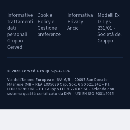
Informative
Cookie
Informativa
Modelli Ex
trattamenti
Policy e
Privacy
D. Lgs.
dati
Gestione
Ancic
231/01 -
personali
preferenze
Società del
Gruppo
Gruppo
Cerved
© 2026 Cerved Group S.p.A. u.s.
Via dell’Unione Europea n. 6/A-6/B – 20097 San Donato
Milanese (MI) – REA 2035639 Cap. Soc. € 50.521.142 – P.I.
IT08587760961 – P.I. Gruppo IT12022630961 - Azienda con
sistema qualità certificato da DNV – UNI EN ISO 9001:2015