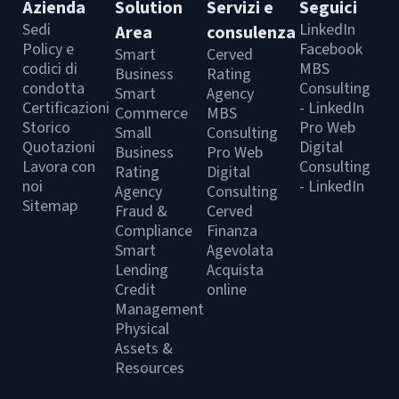
Azienda
Solution
Servizi e
Seguici
Sedi
LinkedIn
Area
consulenza
Policy e
Facebook
Smart
Cerved
codici di
MBS
Business
Rating
condotta
Consulting
Smart
Agency
Certificazioni
- LinkedIn
Commerce
MBS
Storico
Pro Web
Small
Consulting
Quotazioni
Digital
Business
Pro Web
Lavora con
Consulting
Rating
Digital
noi
- LinkedIn
Agency
Consulting
Sitemap
Fraud &
Cerved
Compliance
Finanza
Smart
Agevolata
Lending
Acquista
Credit
online
Management
Physical
Assets &
Resources