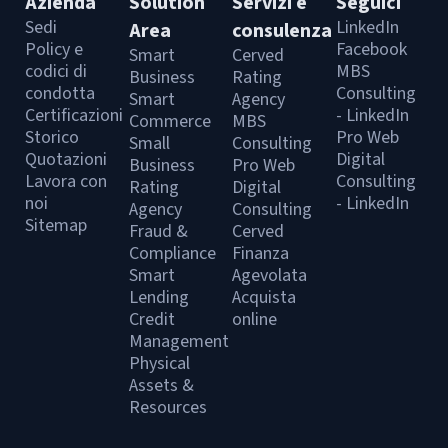
Azienda
Solution
Servizi e
Seguici
Sedi
LinkedIn
Area
consulenza
Policy e
Facebook
Smart
Cerved
codici di
MBS
Business
Rating
condotta
Consulting
Smart
Agency
Certificazioni
- LinkedIn
Commerce
MBS
Storico
Pro Web
Small
Consulting
Quotazioni
Digital
Business
Pro Web
Lavora con
Consulting
Rating
Digital
noi
- LinkedIn
Agency
Consulting
Sitemap
Fraud &
Cerved
Compliance
Finanza
Smart
Agevolata
Lending
Acquista
Credit
online
Management
Physical
Assets &
Resources