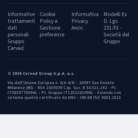
Informative
Cookie
Informativa
Modelli Ex
trattamenti
Policy e
Privacy
D. Lgs.
dati
Gestione
Ancic
231/01 -
personali
preferenze
Società del
Gruppo
Gruppo
Cerved
© 2026 Cerved Group S.p.A. u.s.
Via dell’Unione Europea n. 6/A-6/B – 20097 San Donato
Milanese (MI) – REA 2035639 Cap. Soc. € 50.521.142 – P.I.
IT08587760961 – P.I. Gruppo IT12022630961 - Azienda con
sistema qualità certificato da DNV – UNI EN ISO 9001:2015