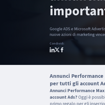
important
Google ADS e Microsoft Adverti
nuove azioni di marketing vince
Condividi
:
Annunci Performance M
per tutti gli account A
Annunci Performance Max fi
account Ads?
Oggi è possibi
primo regalo per gli inserzion