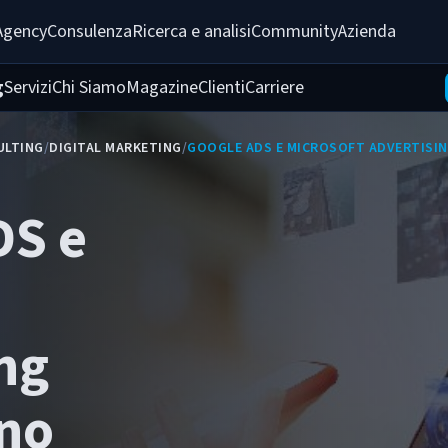
Agency
Consulenza
Ricerca e analisi
Community
Azienda
g
Servizi
Chi Siamo
Magazine
Clienti
Carriere
ULTING
/
DIGITAL MARKETING
/
GOOGLE ADS E MICROSOFT ADVERTISI
DS e
ng
no