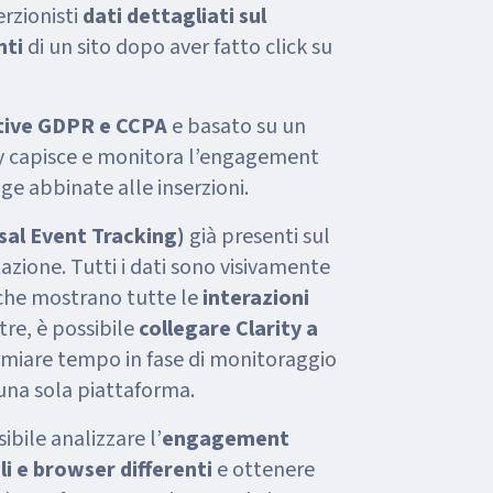
erzionisti
dati dettagliati sul
nti
di un sito dopo aver fatto click su
tive GDPR e CCPA
e basato su un
ty capisce e monitora l’engagement
ge abbinate alle inserzioni.
sal Event Tracking)
già presenti sul
azione. Tutti i dati sono visivamente
 che mostrano tutte le
interazioni
ltre, è possibile
collegare Clarity a
rmiare tempo in fase di monitoraggio
 una sola piattaforma.
ibile analizzare l’
engagement
i e browser differenti
e ottenere