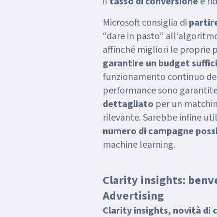
il
tasso di conversione
e ri
Microsoft consiglia di
partir
“dare in pasto” all’algoritmo
affinché migliori le proprie
garantire un budget suffic
funzionamento continuo del
performance sono garantite
dettagliato
per un matchin
rilevante. Sarebbe infine ut
numero di campagne possi
machine learning.
Clarity insights: benv
Advertising
Clarity insights, novità di