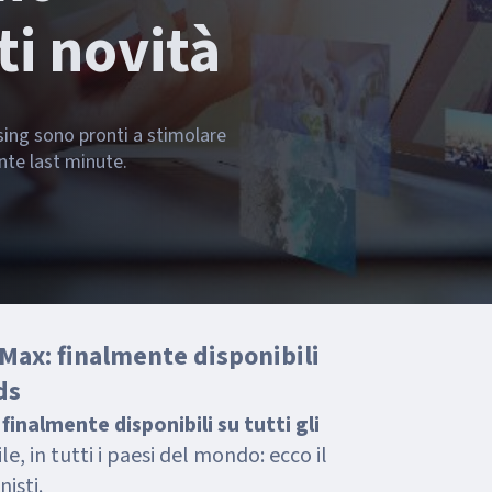
i novità
sing sono pronti a stimolare
nte last minute.
ax: finalmente disponibili
ds
nalmente disponibili su tutti gli
le, in tutti i paesi del mondo: ecco il
isti.