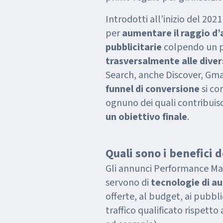
Introdotti all’inizio del 202
per
aumentare il raggio d’a
pubblicitarie
colpendo un p
trasversalmente alle dive
Search, anche Discover, Gmai
funnel di conversione
si co
ognuno dei quali contribuisc
un obiettivo finale
.
Quali sono i benefici
Gli annunci Performance M
servono di
tecnologie di a
offerte, al budget, ai pubbli
traffico qualificato rispett