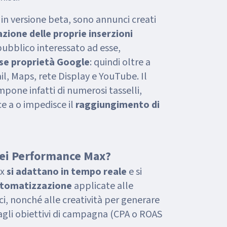
1 in versione beta, sono annunci creati
zione delle proprie inserzioni
ubblico interessato ad esse,
rse proprietà Google
: quindi oltre a
l, Maps, rete Display e YouTube. Il
mpone infatti di numerosi tasselli,
e a o impedisce il
raggiungimento di
 dei Performance Max?
ax
si adattano in tempo reale
e si
utomatizzazione
applicate alle
ci, nonché alle creatività per generare
o agli obiettivi di campagna (CPA o ROAS